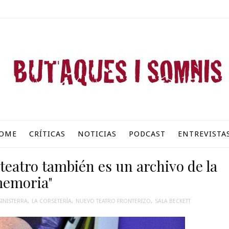
OME
CRÍTICAS
NOTICIAS
PODCAST
ENTREVISTA
 teatro también es un archivo de la
emoria"
SINISTERRA
,
LA CORSETERÍA
,
NUEVO TEATRO FRONTERIZO
,
SALA BECKETT