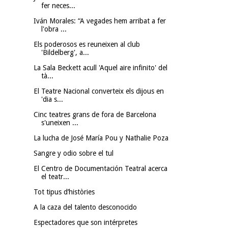
fer neces...
Iván Morales: “A vegades hem arribat a fer
l'obra ...
Els poderosos es reuneixen al club
'Bildelberg', a...
La Sala Beckett acull 'Aquel aire infinito' del
tà...
El Teatre Nacional converteix els dijous en
'dia s...
Cinc teatres grans de fora de Barcelona
s'uneixen ...
La lucha de José María Pou y Nathalie Poza
Sangre y odio sobre el tul
El Centro de Documentación Teatral acerca
el teatr...
Tot tipus d’històries
A la caza del talento desconocido
Espectadores que son intérpretes