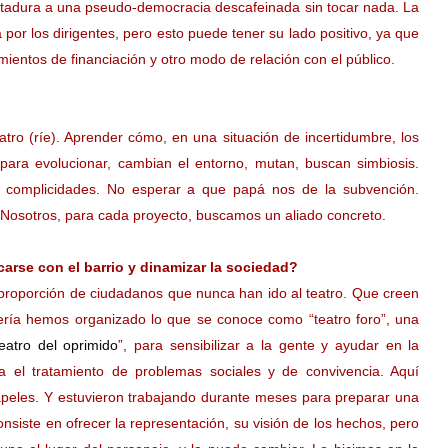
tadura a una pseudo-democracia descafeinada sin tocar nada. La
por los dirigentes, pero esto puede tener su lado positivo, ya que
imientos de financiación y otro modo de relación con el público.
tro (ríe). Aprender cómo, en una situación de incertidumbre, los
ara evolucionar, cambian el entorno, mutan, buscan simbiosis.
 complicidades. No esperar a que papá nos de la subvención.
 Nosotros, para cada proyecto, buscamos un aliado concreto.
rse con el barrio y dinamizar la sociedad?
proporción de ciudadanos que nunca han ido al teatro. Que creen
tería hemos organizado lo que se conoce como “teatro foro”, una
teatro del oprimido
”, para sensibilizar a la gente y ayudar en la
ba el tratamiento de problemas sociales y de convivencia. Aquí
papeles. Y estuvieron trabajando durante meses para preparar una
onsiste en ofrecer la representación, su visión de los hechos, pero