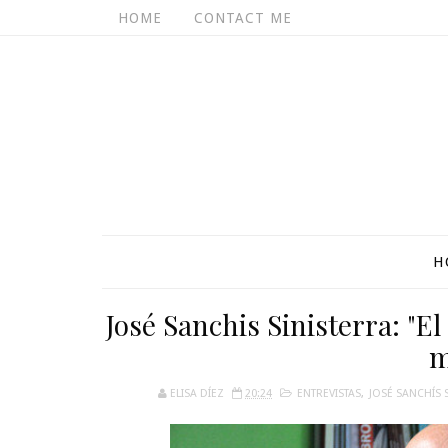
HOME
CONTACT ME
H
José Sanchis Sinisterra: "El
m
ELISA DÍEZ
20:24
ENTREVISTAS
,
JOSÉ SANCHÍS 