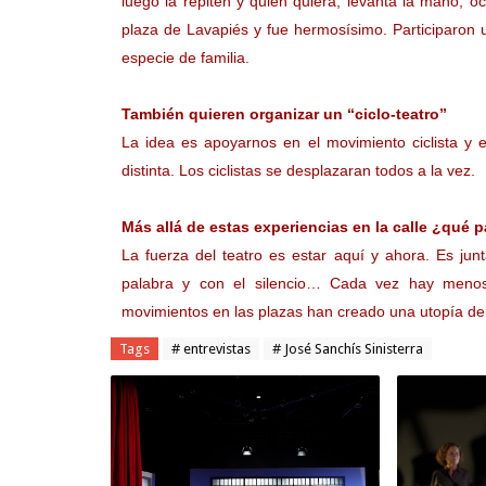
luego la repiten y quien quiera, levanta la mano, o
plaza de Lavapiés y fue hermosísimo. Participaron
especie de familia.
También quieren organizar un “ciclo-teatro”
La idea es apoyarnos en el movimiento ciclista y
distinta. Los ciclistas se desplazaran todos a la vez.
Más allá de estas experiencias en la calle ¿qué 
La fuerza del teatro es estar aquí y ahora. Es jun
palabra y con el silencio… Cada vez hay menos
movimientos en las plazas han creado una utopía del 
Tags
# entrevistas
# José Sanchís Sinisterra