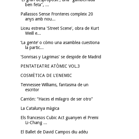
ben feta", ...
Pallassos Sense Fronteres compleix 20
anys amb nou...
Liceu estrena 'Street Scene', obra de Kurt
Weill e...
‘La gente’ o cómo una asamblea cuestiona
la partic...
'Sonrisas y Lagrimas' se despide de Madrid
PENTATEATRE ATÒMIC VOL.3
COSMÈTICA DE L'ENEMIC
Tennessee Williams, fantasma de un
escritor
Carrión: “Haces el milagro de ser otro”
La Catalunya màgica
Els francesos Cubic Act guanyen el Premi
Li-Chang ...
El Ballet de David Campos diu adéu