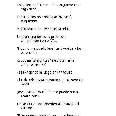
Lola Herrera: “He sabido arrugarme con
dignidad”
Fallece a los 85 años la actriz María
Asquerino
Helen Mirren vuelve a ser la reina
Una vintena de joves promeses
competeixen en el VI...
'Hoy no me puedo levantar', vuelve a los
escenarios
Escuchas telefónicas 'absolutamente
comprometidas'
Fassbinder se la juega en la taquilla
El Palau de les Arts estrena ‘El Barbero de
Sevill...
Josep Maria Pou: "Sólo se puede hacer
teatro con u...
Cosacs i xinesos triomfen al Festival del
Circ de ...
'El gran despropòsit', una "gamberrada