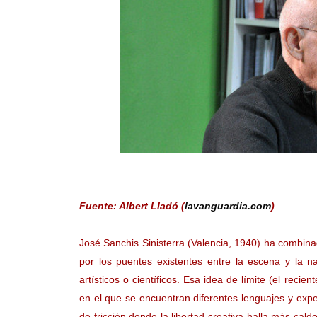
Fuente: Albert Lladó (
lavanguardia.com
)
José Sanchis Sinisterra (Valencia, 1940) ha combinad
por los puentes existentes entre la escena y la 
artísticos o científicos. Esa idea de límite (el recie
en el que se encuentran diferentes lenguajes y expe
de fricción donde la libertad creativa halla más cal