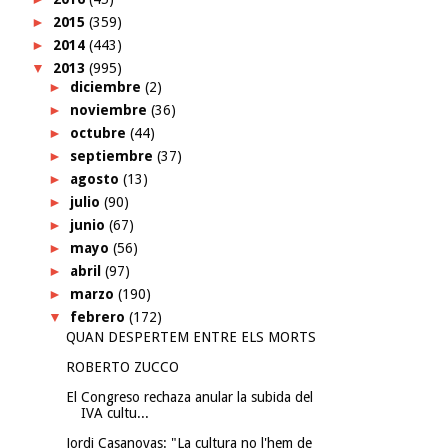
►
2015
(359)
►
2014
(443)
▼
2013
(995)
►
diciembre
(2)
►
noviembre
(36)
►
octubre
(44)
►
septiembre
(37)
►
agosto
(13)
►
julio
(90)
►
junio
(67)
►
mayo
(56)
►
abril
(97)
►
marzo
(190)
▼
febrero
(172)
QUAN DESPERTEM ENTRE ELS MORTS
ROBERTO ZUCCO
El Congreso rechaza anular la subida del
IVA cultu...
Jordi Casanovas: "La cultura no l'hem de