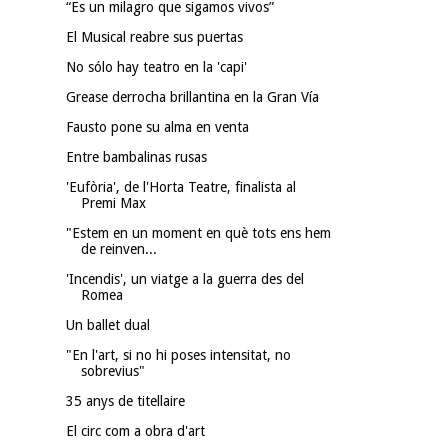
“Es un milagro que sigamos vivos”
El Musical reabre sus puertas
No sólo hay teatro en la 'capi'
Grease derrocha brillantina en la Gran Vía
Fausto pone su alma en venta
Entre bambalinas rusas
'Eufòria', de l'Horta Teatre, finalista al
Premi Max
"Estem en un moment en què tots ens hem
de reinven...
'Incendis', un viatge a la guerra des del
Romea
Un ballet dual
"En l'art, si no hi poses intensitat, no
sobrevius"
35 anys de titellaire
El circ com a obra d'art