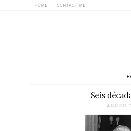
HOME
CONTACT ME
H
Seis década
ELISA DÍEZ