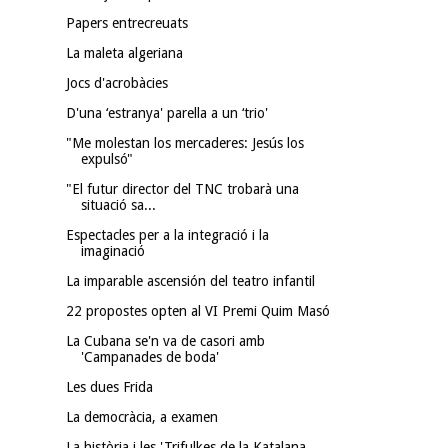
Papers entrecreuats
La maleta algeriana
Jocs d'acrobàcies
D'una ‘estranya' parella a un ‘trio'
"Me molestan los mercaderes: Jesús los
expulsó"
"El futur director del TNC trobarà una
situació sa...
Espectacles per a la integració i la
imaginació
La imparable ascensión del teatro infantil
22 propostes opten al VI Premi Quim Masó
La Cubana se'n va de casori amb
'Campanades de boda'
Les dues Frida
La democràcia, a examen
La història i les 'Trifulkes de la Katalana