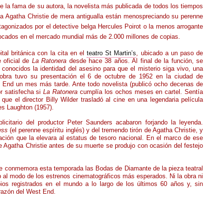
de la fama de su autora, la novelista más publicada de todos los tiempos
n a Agatha Christie de mera antigualla están menospreciando su perenne
rotagonizados por el detective belga Hercules Poirot o la menos arrogante
ocados en el mercado mundial más de 2.000 millones de copias.
al británica con la cita en el
teatro St Martin’s
, ubicado a un paso de
 oficial de
La Ratonera
desde hace 38 años. Al final de la función, se
onocidos la identidad del asesino para que el misterio siga vivo, una
a obra tuvo su presentación el 6 de octubre de 1952 en la ciudad de
 End un mes más tarde. Ante todo novelista (publicó ocho decenas de
or satisfecha si
La Ratonera
cumplía los ochos meses en cartel. Sentía
, que el director Billy Wilder trasladó al cine en una legendaria película
es Laughton (1957).
licitario del productor Peter Saunders acabaron forjando la leyenda.
ess
(el perenne espíritu inglés) y del tremendo tirón de Agatha Christie, y
ción que la elevara al estatus de tesoro nacional. En el marco de ese
de Agatha Christie antes de su muerte se produjo con ocasión del festejo
atre conmemora esta temporada las Bodas de Diamante de la pieza teatral
 al modo de los estrenos cinematográficos más esperados. Ni la obra ni
os registrados en el mundo a lo largo de los últimos 60 años y, sin
orazón del West End.