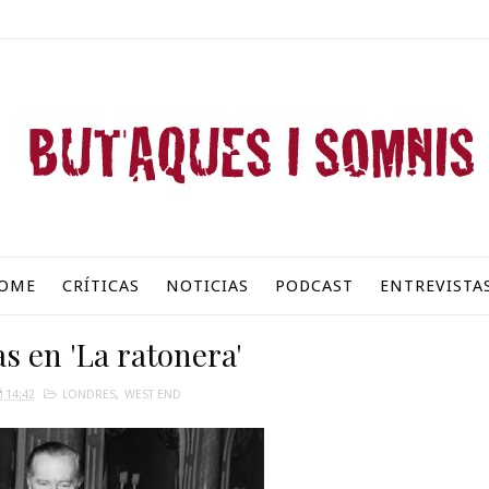
OME
CRÍTICAS
NOTICIAS
PODCAST
ENTREVISTA
s en 'La ratonera'
14:42
LONDRES
,
WEST END