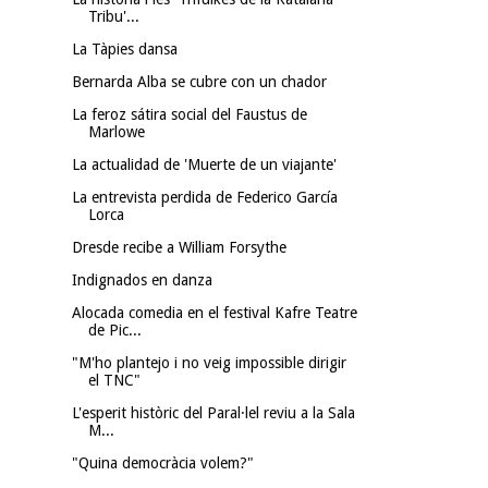
Tribu'...
La Tàpies dansa
Bernarda Alba se cubre con un chador
La feroz sátira social del Faustus de
Marlowe
La actualidad de 'Muerte de un viajante'
La entrevista perdida de Federico García
Lorca
Dresde recibe a William Forsythe
Indignados en danza
Alocada comedia en el festival Kafre Teatre
de Pic...
"M'ho plantejo i no veig impossible dirigir
el TNC"
L'esperit històric del Paral·lel reviu a la Sala
M...
"Quina democràcia volem?"