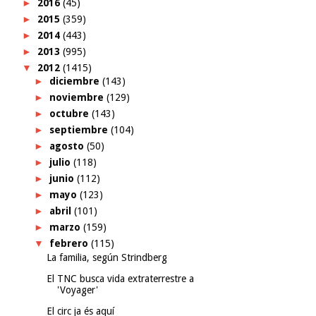
►
2016
(45)
►
2015
(359)
►
2014
(443)
►
2013
(995)
▼
2012
(1415)
►
diciembre
(143)
►
noviembre
(129)
►
octubre
(143)
►
septiembre
(104)
►
agosto
(50)
►
julio
(118)
►
junio
(112)
►
mayo
(123)
►
abril
(101)
►
marzo
(159)
▼
febrero
(115)
La familia, según Strindberg
El TNC busca vida extraterrestre a
'Voyager'
El circ ja és aquí