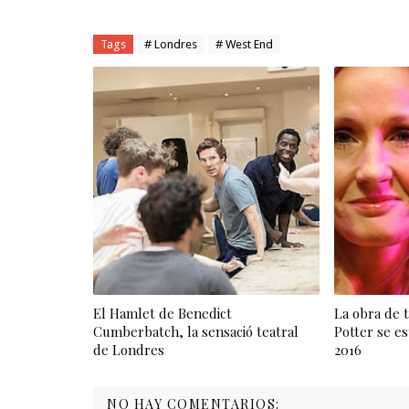
Tags
# Londres
# West End
El Hamlet de Benedict
La obra de 
Cumberbatch, la sensació teatral
Potter se e
de Londres
2016
NO HAY COMENTARIOS: