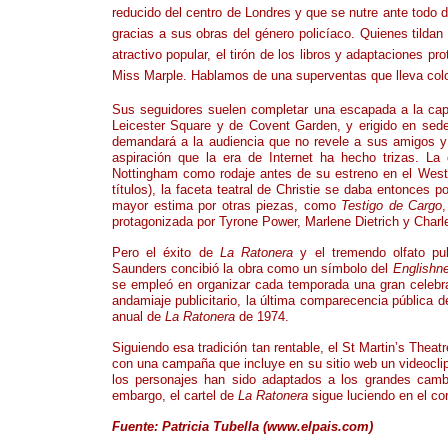
reducido del centro de Londres y que se nutre ante todo 
gracias a sus obras del género policíaco. Quienes tilda
atractivo popular, el tirón de los libros y adaptaciones p
Miss Marple. Hablamos de una superventas que lleva col
Sus seguidores suelen completar una escapada a la capit
Leicester Square y de Covent Garden, y erigido en sede
demandará a la audiencia que no revele a sus amigos y c
aspiración que la era de Internet ha hecho trizas. L
Nottingham como rodaje antes de su estreno en el West
títulos), la faceta teatral de Christie se daba entonces p
mayor estima por otras piezas, como
Testigo de Cargo
protagonizada por Tyrone Power, Marlene Dietrich y Charl
Pero el éxito de
La Ratonera
y el tremendo olfato pub
Saunders concibió la obra como un símbolo del
Englishn
se empleó en organizar cada temporada una gran celebra
andamiaje publicitario, la última comparecencia pública 
anual de
La Ratonera
de 1974.
Siguiendo esa tradición tan rentable, el St Martin’s The
con una campaña que incluye en su sitio web un videoclip
los personajes han sido adaptados a los grandes cambi
embargo, el cartel de
La Ratonera
sigue luciendo en el c
Fuente: Patricia Tubella (www.elpais.com)