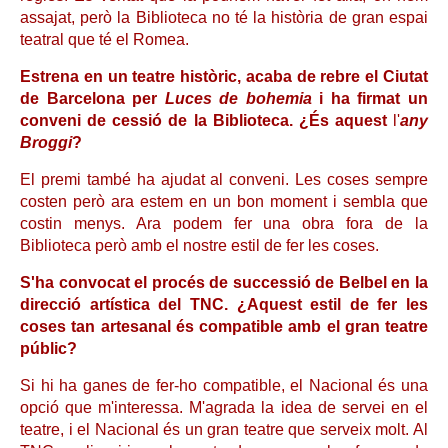
assajat, però la Biblioteca no té la història de gran espai
teatral que té el Romea.
Estrena en un teatre històric, acaba de rebre el Ciutat
de Barcelona per
Luces de bohemia
i ha firmat un
conveni de cessió de la Biblioteca. ¿És aquest
l'
any
Broggi
?
El premi també ha ajudat al conveni. Les coses sempre
costen però ara estem en un bon moment i sembla que
costin menys. Ara podem fer una obra fora de la
Biblioteca però amb el nostre estil de fer les coses.
S'ha convocat el procés de successió de Belbel en la
direcció artística del TNC. ¿Aquest estil de fer les
coses tan artesanal és compatible amb el gran teatre
públic?
Si hi ha ganes de fer-ho compatible, el Nacional és una
opció que m'interessa. M'agrada la idea de servei en el
teatre, i el Nacional és un gran teatre que serveix molt. Al