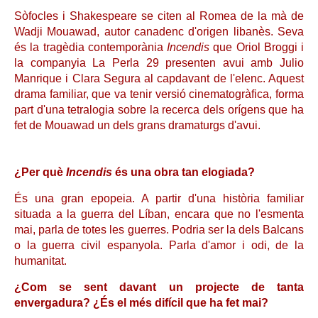
Sòfocles i Shakespeare se citen al Romea de la mà de
Wadji Mouawad, autor canadenc d'origen libanès. Seva
és la tragèdia contemporània
Incendis
que Oriol Broggi i
la companyia La Perla 29 presenten avui amb Julio
Manrique i Clara Segura al capdavant de l'elenc. Aquest
drama familiar, que va tenir versió cinematogràfica, forma
part d'una tetralogia sobre la recerca dels orígens que ha
fet de Mouawad un dels grans dramaturgs d'avui.
¿Per què
Incendis
és una obra tan elogiada?
És una gran epopeia. A partir d'una història familiar
situada a la guerra del Líban, encara que no l'esmenta
mai, parla de totes les guerres. Podria ser la dels Balcans
o la guerra civil espanyola. Parla d'amor i odi, de la
humanitat.
¿Com se sent davant un projecte de tanta
envergadura? ¿És el més difícil que ha fet mai?