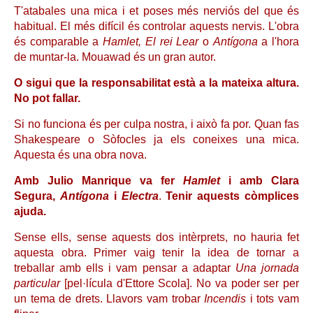
T'atabales una mica i et poses més nerviós del que és
habitual. El més difícil és controlar aquests nervis. L'obra
és comparable a
Hamlet, El rei Lear
o
Antígona
a l'hora
de muntar-la. Mouawad és un gran autor.
O sigui que la responsabilitat està a la mateixa altura.
No pot fallar.
Si no funciona és per culpa nostra, i això fa por. Quan fas
Shakespeare o Sòfocles ja els coneixes una mica.
Aquesta és una obra nova.
Amb Julio Manrique va fer
Hamlet
i amb Clara
Segura,
Antígona
i
Electra
.
Tenir aquests còmplices
ajuda.
Sense ells, sense aquests dos intèrprets, no hauria fet
aquesta obra. Primer vaig tenir la idea de tornar a
treballar amb ells i vam pensar a adaptar
Una jornada
particular
[pel·lícula d'Ettore Scola]. No va poder ser per
un tema de drets. Llavors vam trobar
Incendis
i tots vam