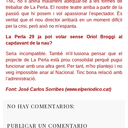
TNC no li aniria malament adequar-se a les formes de
treballar de La Perla. El nostre teatre arriba a partir de la
passió que hi posem i vol apassionar l'espectador. És
veritat que el nou director arribarà en un moment difícil
per la crisi, però això no m'espanta.
La Perla 29 ja pot volar sense Oriol Broggi al
capdavant de la nau?
Seria incompatible. També m'il·lusiona pensar que el
projecte de La Perla està prou consolidat perquè pugui
funcionar amb una altra gent. Per tant, m'ho plantejo i no
veig impossible anar al Nacional. Tinc bona relació amb
l'administració.
Font: José Carlos Sorribes (www.elperiodico.cat)
NO HAY COMENTARIOS:
PUBLICAR UN COMENTARIO