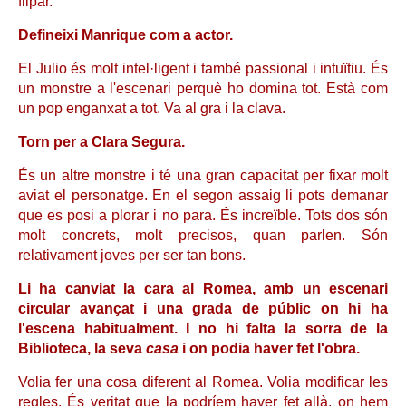
flipar.
Defineixi Manrique com a actor.
El Julio és molt intel·ligent i també passional i intuïtiu. És
un monstre a l'escenari perquè ho domina tot. Està com
un pop enganxat a tot. Va al gra i la clava.
Torn per a Clara Segura.
És un altre monstre i té una gran capacitat per fixar molt
aviat el personatge. En el segon assaig li pots demanar
que es posi a plorar i no para. És increïble. Tots dos són
molt concrets, molt precisos, quan parlen. Són
relativament joves per ser tan bons.
Li ha canviat la cara al Romea, amb un escenari
circular avançat i una grada de públic on hi ha
l'escena habitualment. I no hi falta la sorra de la
Biblioteca, la seva
casa
i on podia haver fet l'obra.
Volia fer una cosa diferent al Romea. Volia modificar les
regles. És veritat que la podríem haver fet allà, on hem