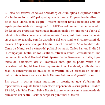
El lema del
festival
és
Noves dramatúrgies
. Això ajuda a explicar quines
són les intencions i allò pel qual aposta la mostra. En paraules del director
de la Sala Trono, Joan Negrié: “Volem barrejar noves creacions amb els
espais patrimonials de Tarragona”. El FITT es vol convertir en un aparador
de les noves propostes escèniques internacionals i en una porta oberta al
talent dels millors creadors contemporanis. A més, vol obrir nous escenaris
en espais no teatrals, com la capçalera del circ romà o el conservatori de
música. L'espectacle inaugural tindrà lloc el divendres 22, a l'auditori del
Camp de Mart, i serà a càrrec del polifacètic músic Carles Santos. El dia 23
la companyia Teatro de los Sentidos estrenarà l'obra
Fermentación
; una
coproducció amb el Festival Città Spettacolo de Benevento, a Itàlia, i que
tracta del naixement del vi. D'aquesta obra, que es podrà veure a la
capçalera del circ, hi haurà tres representacions. L'endemà, el dia de Sant
Joan, el conservatori de música es convertirà en un escenari on actors i
públic interactuaran en l'espectacle
Dignità Autonome di prostituzione
.
Els actors i actrius seran prostituts i prostitutes que s'oferiran als
espectadors, els quals triaran espectacle depenent dels seus gustos. Els dies
25 i 26, a la Sala Trono, l'obra
Bashir Lazhar
–inclosa en la temporada de
primavera del centre–, servirà per posar punt final al festival.