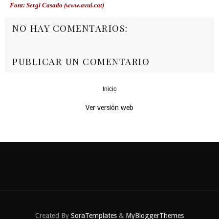
Font: Sergi Casado (www.avui.cat)
NO HAY COMENTARIOS:
PUBLICAR UN COMENTARIO
Inicio
‹
›
Ver versión web
Created By
SoraTemplates
&
MyBloggerThemes