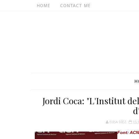
HOME
CONTACT ME
H
Jordi Coca: "L'Institut de
d
ELISA DÍEZ
15:
Font: ACN