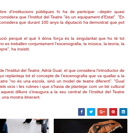
e d'institucions públiques hi ha de participar –depèn quasi
nsidera que l'Institut del Teatre "és un equipament d'Estat". "En
, i considera que durant 100 anys la diputació ha demostrat que pot
ució perquè el què li dóna força és la singularitat que ho té tot
 no es treballen conjuntament l'escenografia, la música, la teoria, la
pre", ha insistit.
e l'Institut del Teatre, Adrià Gual, el que considera l'introductor de
qui replanteja tot el concepte de l'escenografia que va quallar a la
 Teatre "no és una escola, sinó un model de teatre diferent". "Gual
ls vicis i les rutines i que s'havia de plantejar com un bé cultural
aquest dilluns s'inaugura a la seu central de l'Institut del Teatre
, una mostra itinerant.