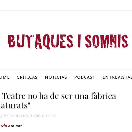
OME
CRÍTICAS
NOTICIAS
PODCAST
ENTREVISTA
l Teatre no ha de ser una fàbrica
'aturats"
11
INSTITUT DEL TEATRE
,
NOTICIAS
 via
ara.cat