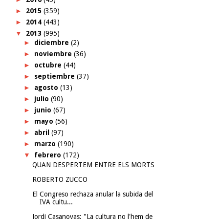
►
2015
(359)
►
2014
(443)
▼
2013
(995)
►
diciembre
(2)
►
noviembre
(36)
►
octubre
(44)
►
septiembre
(37)
►
agosto
(13)
►
julio
(90)
►
junio
(67)
►
mayo
(56)
►
abril
(97)
►
marzo
(190)
▼
febrero
(172)
QUAN DESPERTEM ENTRE ELS MORTS
ROBERTO ZUCCO
El Congreso rechaza anular la subida del
IVA cultu...
Jordi Casanovas: "La cultura no l'hem de