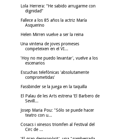
Lola Herrera: “He sabido arrugarme con
dignidad”
Fallece a los 85 años la actriz María
Asquerino
Helen Mirren vuelve a ser la reina
Una vintena de joves promeses
competeixen en el VI...
'Hoy no me puedo levantar', vuelve a los
escenarios
Escuchas telefónicas 'absolutamente
comprometidas'
Fassbinder se la juega en la taquilla
El Palau de les Arts estrena ‘El Barbero de
Sevill...
Josep Maria Pou: "Sólo se puede hacer
teatro con u...
Cosacs i xinesos triomfen al Festival del
Circ de ...
'El gran despropòsit', una "gamberrada