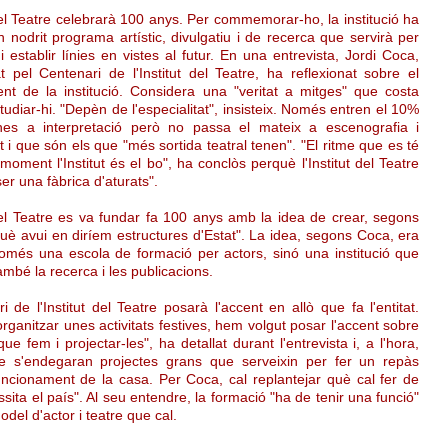
del Teatre celebrarà 100 anys. Per commemorar-ho, la institució ha
 nodrit programa artístic, divulgatiu i de recerca que servirà per
i establir línies en vistes al futur. En una entrevista, Jordi Coca,
t pel Centenari de l'Institut del Teatre, ha reflexionat sobre el
nt de la institució. Considera una "veritat a mitges" que costa
tudiar-hi. "Depèn de l'especialitat", insisteix. Només entren el 10%
nes a interpretació però no passa el mateix a escenografia i
ot i que són els que "més sortida teatral tenen". "El ritme que es té
oment l'Institut és el bo", ha conclòs perquè l'Institut del Teatre
er una fàbrica d'aturats".
 del Teatre es va fundar fa 100 anys amb la idea de crear, segons
què avui en diríem estructures d'Estat". La idea, segons Coca, era
omés una escola de formació per actors, sinó una institució que
ambé la recerca i les publicacions.
i de l'Institut del Teatre posarà l'accent en allò que fa l'entitat.
ganitzar unes activitats festives, hem volgut posar l'accent sobre
ue fem i projectar-les", ha detallat durant l'entrevista i, a l'hora,
e s'endegaran projectes grans que serveixin per fer un repàs
uncionament de la casa. Per Coca, cal replantejar què cal fer de
sita el país". Al seu entendre, la formació "ha de tenir una funció"
odel d'actor i teatre que cal.