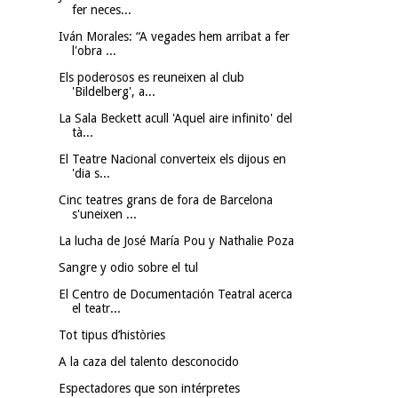
fer neces...
Iván Morales: “A vegades hem arribat a fer
l'obra ...
Els poderosos es reuneixen al club
'Bildelberg', a...
La Sala Beckett acull 'Aquel aire infinito' del
tà...
El Teatre Nacional converteix els dijous en
'dia s...
Cinc teatres grans de fora de Barcelona
s'uneixen ...
La lucha de José María Pou y Nathalie Poza
Sangre y odio sobre el tul
El Centro de Documentación Teatral acerca
el teatr...
Tot tipus d’històries
A la caza del talento desconocido
Espectadores que son intérpretes