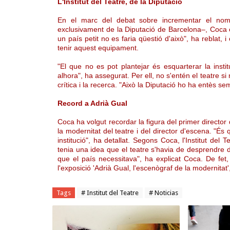
L'Institut del Teatre, de la Diputació
En el marc del debat sobre incrementar el nombr
exclusivament de la Diputació de Barcelona–, Coca co
un país petit no es faria qüestió d'això", ha reblat
tenir aquest equipament.
"El que no es pot plantejar és esquarterar la instit
alhora", ha assegurat. Per ell, no s'entén el teatre si
crítica i la recerca. "Això la Diputació ho ha entès sem
Record a Adrià Gual
Coca ha volgut recordar la figura del primer director d
la modernitat del teatre i del director d'escena. "És 
institució", ha detallat. Segons Coca, l'Institut del
tenia una idea que el teatre s'havia de desprendre de
que el país necessitava", ha explicat Coca. De fet, 
l'exposició 'Adrià Gual, l'escenògraf de la modernitat'
Tags
# Institut del Teatre
# Noticias