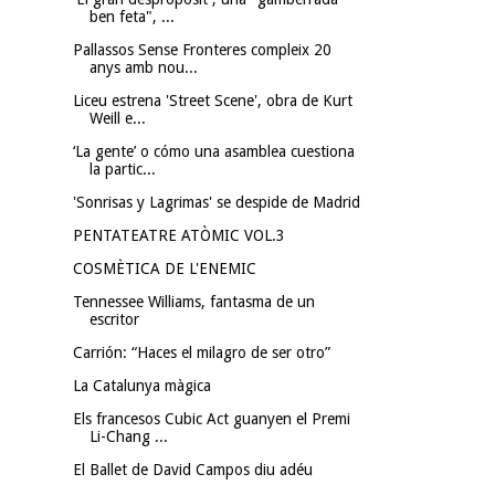
ben feta", ...
Pallassos Sense Fronteres compleix 20
anys amb nou...
Liceu estrena 'Street Scene', obra de Kurt
Weill e...
‘La gente’ o cómo una asamblea cuestiona
la partic...
'Sonrisas y Lagrimas' se despide de Madrid
PENTATEATRE ATÒMIC VOL.3
COSMÈTICA DE L'ENEMIC
Tennessee Williams, fantasma de un
escritor
Carrión: “Haces el milagro de ser otro”
La Catalunya màgica
Els francesos Cubic Act guanyen el Premi
Li-Chang ...
El Ballet de David Campos diu adéu