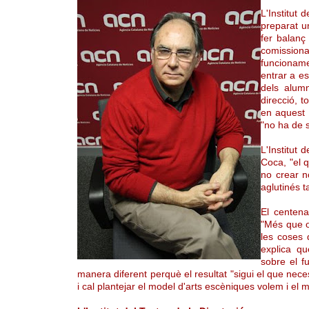
L'Institut 
preparat un
fer balanç 
comissiona
funcioname
entrar a es
dels alum
direcció, t
en aquest m
"no ha de s
L'Institut
Coca, "el 
no crear n
aglutinés t
El centenar
"Més que or
les coses q
explica qu
sobre el f
manera diferent perquè el resultat "sigui el que neces
i cal plantejar el model d'arts escèniques volem i el m