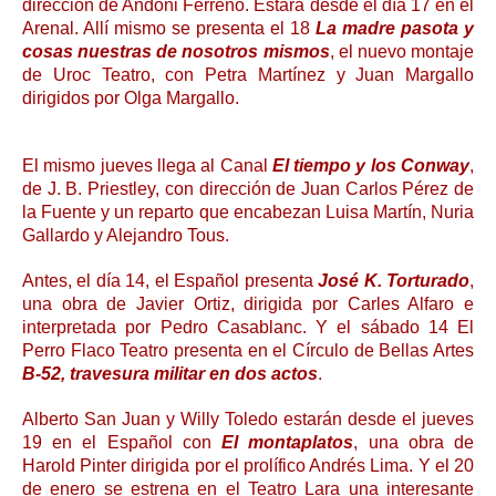
dirección de Andoni Ferreño. Estará desde el día 17 en el
Arenal. Allí mismo se presenta el 18
La madre pasota y
cosas nuestras de nosotros mismos
, el nuevo montaje
de Uroc Teatro, con Petra Martínez y Juan Margallo
dirigidos por Olga Margallo.
El mismo jueves llega al Canal
El tiempo y los Conway
,
de J. B. Priestley, con dirección de Juan Carlos Pérez de
la Fuente y un reparto que encabezan Luisa Martín, Nuria
Gallardo y Alejandro Tous.
Antes, el día 14, el Español presenta
José K. Torturado
,
una obra de Javier Ortiz, dirigida por Carles Alfaro e
interpretada por Pedro Casablanc. Y el sábado 14 El
Perro Flaco Teatro presenta en el Círculo de Bellas Artes
B-52, travesura militar en dos actos
.
Alberto San Juan y Willy Toledo estarán desde el jueves
19 en el Español con
El montaplatos
, una obra de
Harold Pinter dirigida por el prolífico Andrés Lima. Y el 20
de enero se estrena en el Teatro Lara una interesante