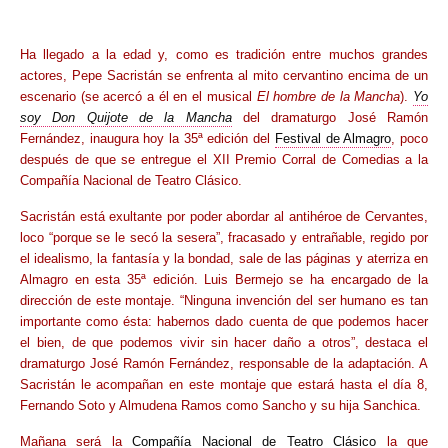
Ha llegado a la edad y, como es tradición entre muchos grandes
actores, Pepe Sacristán se enfrenta al mito cervantino encima de un
escenario (se acercó a él en el musical
El hombre de la Mancha
).
Yo
soy Don Quijote de la Mancha
del dramaturgo José Ramón
Fernández, inaugura hoy la 35ª edición del
Festival de Almagro
, poco
después de que se entregue el XII Premio Corral de Comedias a la
Compañía Nacional de Teatro Clásico.
Sacristán está exultante por poder abordar al antihéroe de Cervantes,
loco “porque se le secó la sesera”, fracasado y entrañable, regido por
el idealismo, la fantasía y la bondad, sale de las páginas y aterriza en
Almagro en esta 35ª edición. Luis Bermejo se ha encargado de la
dirección de este montaje. “Ninguna invención del ser humano es tan
importante como ésta: habernos dado cuenta de que podemos hacer
el bien, de que podemos vivir sin hacer daño a otros”, destaca el
dramaturgo José Ramón Fernández, responsable de la adaptación. A
Sacristán le acompañan en este montaje que estará hasta el día 8,
Fernando Soto y Almudena Ramos como Sancho y su hija Sanchica.
Mañana será la
Compañía Nacional de Teatro Clásico
la que