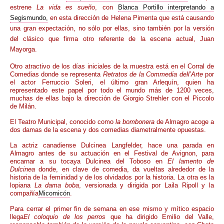
estrene
La vida es sueño
, con
Blanca Portillo interpretando a
Segismundo,
en esta dirección de Helena Pimenta que está causando
una gran expectación, no sólo por ellas, sino también por la versión
del clásico que firma otro referente de la escena actual, Juan
Mayorga.
Otro atractivo de los días iniciales de la muestra está en el Corral de
Comedias donde se representa
Retratos de la Commedia dell’Arte
por
el actor Ferruccio Soleri, el último gran Arlequín, quien ha
representado este papel por todo el mundo más de 1200 veces,
muchas de ellas bajo la dirección de Giorgio Strehler con el Piccolo
de Milán.
El Teatro Municipal, conocido como
la bombonera
de Almagro acoge a
dos damas de la escena y dos comedias diametralmente opuestas.
La actriz canadiense Dulcinea Langfelder, hace una parada en
Almagro antes de su actuación en el Festival de Avignon, para
encarnar a su tocaya Dulcinea del Toboso en
El lamento de
Dulcinea
donde, en clave de comedia, da vueltas alrededor de la
historia de la feminidad y de los olvidados por la historia. La otra es la
lopiana
La dama boba
, versionada y dirigida por Laila Ripoll y la
compañía
Micomicón
.
Para cerrar el primer fin de semana en ese mismo y mítico espacio
llega
El coloquio de los perros
que ha dirigido Emilio del Valle,