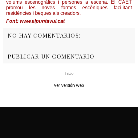
volums escenogràfics i persones a escena. El CAET
promou les noves formes escèniques facilitant
residències i beques als creadors.
Font: www.elpuntavui.cat
NO HAY COMENTARIOS:
PUBLICAR UN COMENTARIO
Inicio
‹
›
Ver versión web