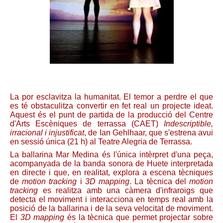
La por esclavitza la humanitat. El temor a perdre el que
es té obstaculitza convertir en fet real un projecte ideat.
Aquest és el punt de partida de la producció del Centre
d'Arts Escèniques de terrassa (CAET)
Indescriptible,
irracional i injustificat
, de Ian Gehlhaar, que s'estrena avui
en sessió única (21 h) al Teatre Alegria de Terrassa.
La ballarina Mar Medina és l'única intèrpret d'una peça,
acompanyada de la banda sonora de Huete interpretada
en directe i que, en realitat, explora a escena tècniques
de
motion tracking
i
3D mapping
. La tècnica del
motion
tracking
es realitza amb una càmera d'infraroigs que
detecta el moviment i interacciona en temps real amb la
posició de la ballarina i de la seva velocitat de moviment.
El
3D mapping
és la tècnica que permet projectar sobre