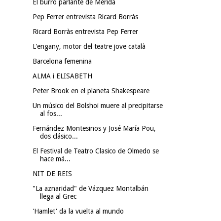
El burro parlante de Mérida
Pep Ferrer entrevista Ricard Borràs
Ricard Borràs entrevista Pep Ferrer
L'engany, motor del teatre jove català
Barcelona femenina
ALMA i ELISABETH
Peter Brook en el planeta Shakespeare
Un músico del Bolshoi muere al precipitarse
al fos...
Fernández Montesinos y José María Pou,
dos clásico...
El Festival de Teatro Clasico de Olmedo se
hace má...
NIT DE REIS
"La aznaridad" de Vázquez Montalbán
llega al Grec
'Hamlet' da la vuelta al mundo