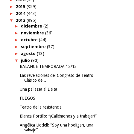
►
2015
(359)
►
2014
(443)
▼
2013
(995)
►
diciembre
(2)
►
noviembre
(36)
►
octubre
(44)
►
septiembre
(37)
►
agosto
(13)
▼
julio
(90)
BALANCE TEMPORADA 12/13
Las revelaciones del Congreso de Teatro
Clásico de...
Una pallassa al Delta
FUEGOS
Teatro de la resistencia
Blanca Portillo: “¡Callémonos y a trabajar!”
Angélica Liddell: "Soy una hooligan, una
salvaje"