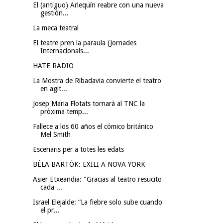
El (antiguo) Arlequín reabre con una nueva
gestión...
La meca teatral
El teatre pren la paraula (Jornades
Internacionals...
HATE RADIO
La Mostra de Ribadavia convierte el teatro
en agit...
Josep Maria Flotats tornarà al TNC la
pròxima temp...
Fallece a los 60 años el cómico británico
Mel Smith
Escenaris per a totes les edats
BÉLA BARTÓK: EXILI A NOVA YORK
Asier Etxeandia: "Gracias al teatro resucito
cada ...
Israel Elejalde: “La fiebre solo sube cuando
el pr...