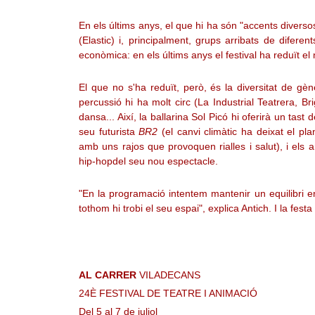
En els últims anys, el que hi ha són "accents divers
(Elastic) i, principalment, grups arribats de difere
econòmica: en els últims anys el festival ha reduït 
El que no s'ha reduït, però, és la diversitat de gè
percussió hi ha molt circ (La Industrial Teatrera, Br
dansa... Així, la ballarina Sol Picó hi oferirà un tast
seu futurista
BR2
(el canvi climàtic ha deixat el pla
amb uns rajos que provoquen rialles i salut), i els ar
hip-hopdel seu nou espectacle.
"En la programació intentem mantenir un equilibri e
tothom hi trobi el seu espai", explica Antich. I la fes
AL CARRER
VILADECANS
24È FESTIVAL DE TEATRE I ANIMACIÓ
Del 5 al 7 de juliol