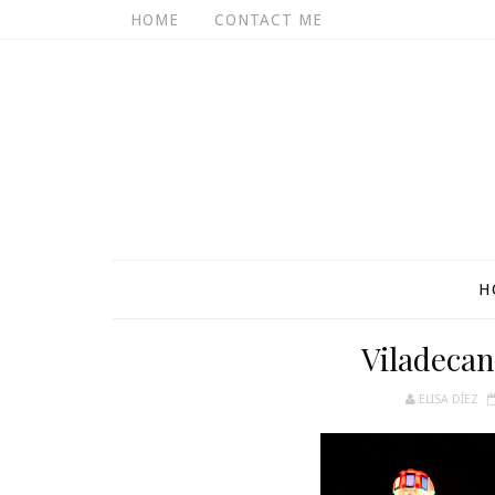
HOME
CONTACT ME
H
Viladecan
ELISA DÍEZ