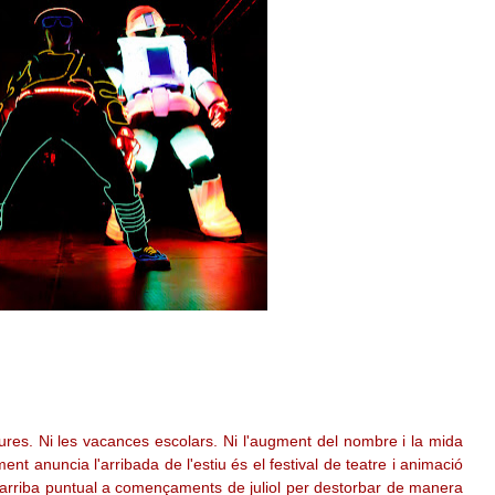
ures. Ni les vacances escolars. Ni l'augment del nombre i la mida
ent anuncia l'arribada de l'estiu és el festival de teatre i animació
, arriba puntual a començaments de juliol per destorbar de manera