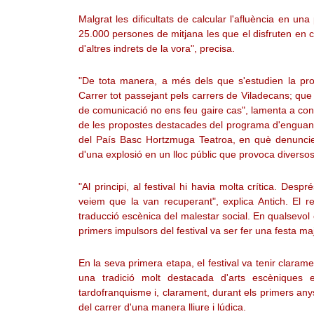
Malgrat les dificultats de calcular l'afluència en u
25.000 persones de mitjana les que el disfruten en c
d'altres indrets de la vora", precisa.
"De tota manera, a més dels que s'estudien la pr
Carrer tot passejant pels carrers de Viladecans; que
de comunicació no ens feu gaire cas", lamenta a conti
de les propostes destacades del programa d'engua
del País Basc Hortzmuga Teatroa, en què denuncien
d'una explosió en un lloc públic que provoca diversos 
"Al principi, al festival hi havia molta crítica. Des
veiem que la van recuperant", explica Antich. El r
traducció escènica del malestar social. En qualsevol 
primers impulsors del festival va ser fer una festa maj
En la seva primera etapa, el festival va tenir claram
una tradició molt destacada d'arts escèniques 
tardofranquisme i, clarament, durant els primers any
del carrer d'una manera lliure i lúdica.