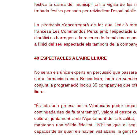
festiva la calma del municipi. En la vigília de les
trobada festiva pensada per reivindicar l'espai públic
La pirotècnia s'encarregarà de fer que l'edició to
francesa Les Commandos Percu amb l'espectacle
L
d'artifici es barregen a la recerca de la màxima espec
a l'inici del seu espectacle els tambors de la compa
40 ESPECTACLES A L'AIRE LLIURE
No seran els únics experts en percussió que passara
sorra formacions com Brincadeira, amb
La sonrisa
conjunt la programació inclou 35 companyies que oferi
lliure.
"És tota una proesa per a Viladecans poder organi
continuada des de fa tant temps", valora el gestor c
cultural, juntament amb l'Ajuntament de la localitat
mantenen una sòlida fidelitat. "N'hi ha que el s
capaços de dir quan els havien vist abans, la gent 