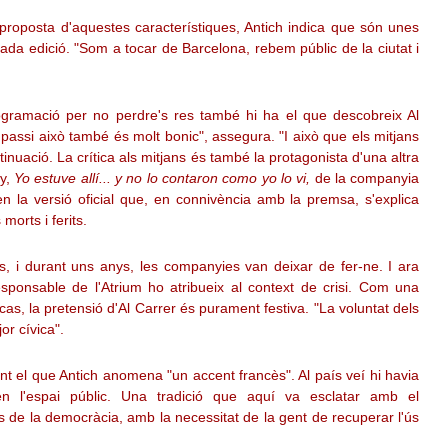
na proposta d'aquestes característiques, Antich indica que són unes
ada edició. "Som a tocar de Barcelona, rebem públic de la ciutat i
ogramació per no perdre's res també hi ha el que descobreix Al
 passi això també és molt bonic", assegura. "I això que els mitjans
nuació. La crítica als mitjans és també la protagonista d'una altra
ny,
Yo estuve allí... y no lo contaron como yo lo vi,
de la companyia
 la versió oficial que, en connivència amb la premsa, s'explica
morts i ferits.
prés, i durant uns anys, les companyies van deixar de fer-ne. I ara
esponsable de l'Atrium ho atribueix al context de crisi. Com una
cas, la pretensió d'Al Carrer és purament festiva. "La voluntat dels
or cívica".
ent el que Antich anomena "un accent francès". Al país veí hi havia
en l'espai públic. Una tradició que aquí va esclatar amb el
s de la democràcia, amb la necessitat de la gent de recuperar l'ús