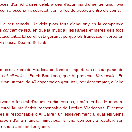
 noces d'or, Al Carrer celebra des d'avui fins diumenge una nova
 com a escenari i, sobretot, com a lloc de trobada entre els veïns.
rni a ser sonada. Un dels plats forts d'enguany és la companyia
e concert de feu
, en què la música i les flames efímeres dels focs
tacularitat. El soroll està garantit perquè els francesos incorporen
nyia basca Deabru Beltzak.
n pels carrers de Viladecans. També hi aportaran el seu granet de
 del silencio
, i Batek Batukada, que hi presenta
Karnavalia.
En
ran un total de 40 espectacles gratuïts i, per descomptat, a l'aire
tzar un festival d'aquestes dimensions, i més fer-ho de manera
ultural Jaume Antich, responsable de l'Atrium Viladecans. El centre
, és el responsable d'Al Carrer, un esdeveniment al qual els veïns
egueixen d'una manera minuciosa, si una companyia repeteix són
ho espera amb moltes ganes".