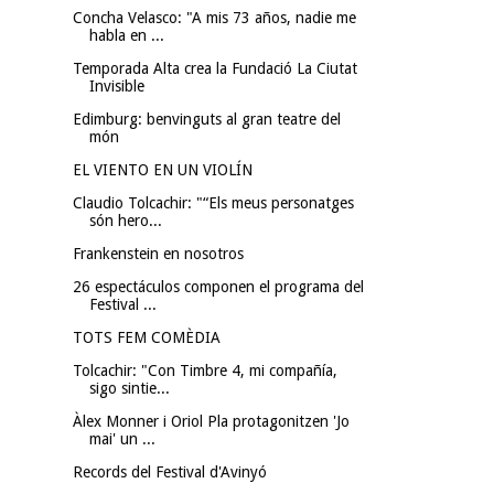
Concha Velasco: "A mis 73 años, nadie me
habla en ...
Temporada Alta crea la Fundació La Ciutat
Invisible
Edimburg: benvinguts al gran teatre del
món
EL VIENTO EN UN VIOLÍN
Claudio Tolcachir: "“Els meus personatges
són hero...
Frankenstein en nosotros
26 espectáculos componen el programa del
Festival ...
TOTS FEM COMÈDIA
Tolcachir: "Con Timbre 4, mi compañía,
sigo sintie...
Àlex Monner i Oriol Pla protagonitzen 'Jo
mai' un ...
Records del Festival d'Avinyó