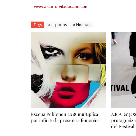
www.alcarrerviladecans.com
Tags
# espacios
# Noticias
Escena Poblenou 2018 multiplica
A.K.A. & J
por infinito la presencia femenina
protagoniza
del Festiva