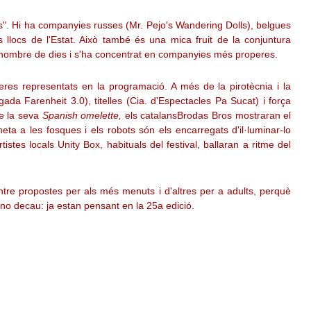
os". Hi ha companyies russes (Mr. Pejo's Wandering Dolls), belgues
nts llocs de l'Estat. Això també és una mica fruit de la conjuntura
el nombre de dies i s'ha concentrat en companyies més properes.
neres representats en la programació. A més de la pirotècnia i la
igada Farenheit 3.0), titelles (Cia. d'Espectacles Pa Sucat) i força
 de la seva
Spanish omelette,
els catalansBrodas Bros mostraran el
neta a les fosques i els robots són els encarregats d'il·luminar-lo
tistes locals Unity Box, habituals del festival, ballaran a ritme del
ntre propostes per als més menuts i d'altres per a adults, perquè
ta no decau: ja estan pensant en la 25a edició.