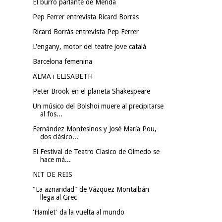
El burro parlante de Mérida
Pep Ferrer entrevista Ricard Borràs
Ricard Borràs entrevista Pep Ferrer
L'engany, motor del teatre jove català
Barcelona femenina
ALMA i ELISABETH
Peter Brook en el planeta Shakespeare
Un músico del Bolshoi muere al precipitarse
al fos...
Fernández Montesinos y José María Pou,
dos clásico...
El Festival de Teatro Clasico de Olmedo se
hace má...
NIT DE REIS
"La aznaridad" de Vázquez Montalbán
llega al Grec
'Hamlet' da la vuelta al mundo