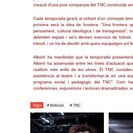
creació d'una jove companyia del TNC construïda amb 
Cada temporada girarà al voltant d'un concepte temà
pròxima serà la idea de frontera. "Una frontera qu
pensament, cultural ideològica i de transgressió", h
delimiten espais i se'n deriven exercicis de tràn
trànsit, i un ha de decidir amb quins equipatges vol fe
Albertí ha manifestat que la temporada presentarà
Albertí ha assenyalat entre les línies d'actuació qu
realitzin més enllà de les obres. El TNC conside
assistència al teatre i a transformar-la en una ex
programa social i pedagògic del TNC". Com ha ex
conferències, exposicions i lectures dramatitzades, es
Tags
# Noticias
# TNC