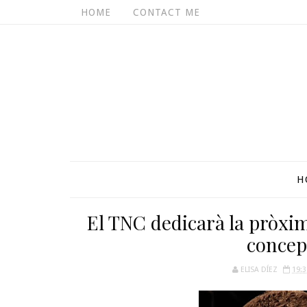
HOME
CONTACT ME
H
El TNC dedicarà la pròxim
concep
ELISA DÍEZ
19:3