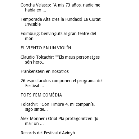
Concha Velasco: "A mis 73 años, nadie me
habla en ...
Temporada Alta crea la Fundació La Ciutat
Invisible
Edimburg: benvinguts al gran teatre del
món
EL VIENTO EN UN VIOLÍN
Claudio Tolcachir: "“Els meus personatges
són hero...
Frankenstein en nosotros
26 espectáculos componen el programa del
Festival ...
TOTS FEM COMÈDIA
Tolcachir: "Con Timbre 4, mi compañía,
sigo sintie...
Àlex Monner i Oriol Pla protagonitzen 'Jo
mai' un ...
Records del Festival d'Avinyó