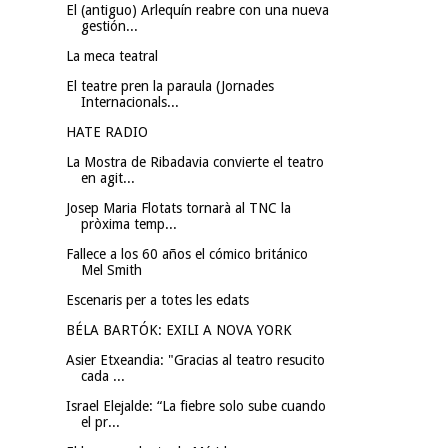
El (antiguo) Arlequín reabre con una nueva
gestión...
La meca teatral
El teatre pren la paraula (Jornades
Internacionals...
HATE RADIO
La Mostra de Ribadavia convierte el teatro
en agit...
Josep Maria Flotats tornarà al TNC la
pròxima temp...
Fallece a los 60 años el cómico británico
Mel Smith
Escenaris per a totes les edats
BÉLA BARTÓK: EXILI A NOVA YORK
Asier Etxeandia: "Gracias al teatro resucito
cada ...
Israel Elejalde: “La fiebre solo sube cuando
el pr...