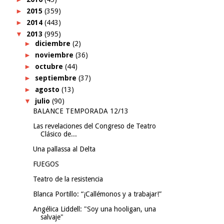
►
2015
(359)
►
2014
(443)
▼
2013
(995)
►
diciembre
(2)
►
noviembre
(36)
►
octubre
(44)
►
septiembre
(37)
►
agosto
(13)
▼
julio
(90)
BALANCE TEMPORADA 12/13
Las revelaciones del Congreso de Teatro
Clásico de...
Una pallassa al Delta
FUEGOS
Teatro de la resistencia
Blanca Portillo: “¡Callémonos y a trabajar!”
Angélica Liddell: "Soy una hooligan, una
salvaje"