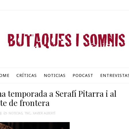
OME
CRÍTICAS
NOTICIAS
PODCAST
ENTREVISTA
a temporada a Serafí Pitarra i al
te de frontera
8
NOTICIAS
,
TNC
,
XAVIER ALBERTÍ