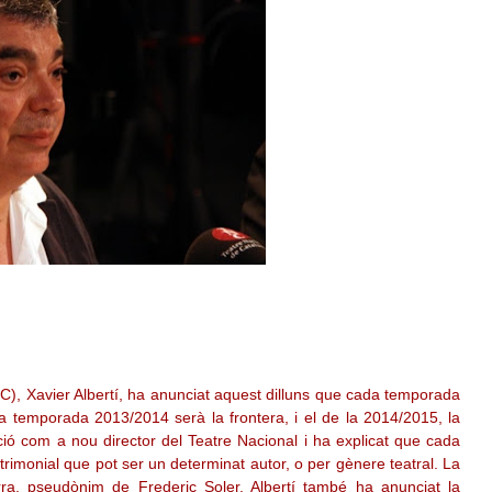
), Xavier Albertí, ha anunciat aquest dilluns que cada temporada
 la temporada 2013/2014 serà la frontera, i el de la 2014/2015, la
uació com a nou director del Teatre Nacional i ha explicat que cada
imonial que pot ser un determinat autor, o per gènere teatral. La
ra, pseudònim de Frederic Soler. Albertí també ha anunciat la