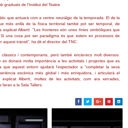
graduats de l'Institut del Teatre.
tic que actuarà com a centre neuràlgic de la temporada. El de la
e més enllà de la física territorial també pot ser temporal, de
a explicat Albertí. "Les fronteres són unes línies simbòliques que
sit. Si una cosa pot ser paradigma és que estem en processos de
r aquest trànsit", ha dit el director del TNC.
 clàssics i contemporanis, però també encàrrecs molt diversos.
e es donarà molta importància a les activitats i projectes que es
ra que aquest entorn ajudarà l'espectador a "completar la seva
periència escènica més global i més enriquidora, i articularà el
plicat Albertí, moltes de les activitats, com ara xerrades,
 faran a la Sala Tallers.