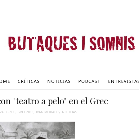
OME
CRÍTICAS
NOTICIAS
PODCAST
ENTREVISTA
on "teatro a pelo" en el Grec
IVAL GREC
,
GREC2013
,
IVAN MORALES
,
NOTICIAS