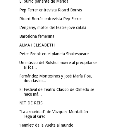
El burro parlante de Mérida
Pep Ferrer entrevista Ricard Borràs
Ricard Borràs entrevista Pep Ferrer
L'engany, motor del teatre jove català
Barcelona femenina
ALMA i ELISABETH
Peter Brook en el planeta Shakespeare
Un músico del Bolshoi muere al precipitarse
al fos...
Fernández Montesinos y José María Pou,
dos clásico...
El Festival de Teatro Clasico de Olmedo se
hace má...
NIT DE REIS
"La aznaridad" de Vázquez Montalbán
llega al Grec
'Hamlet' da la vuelta al mundo