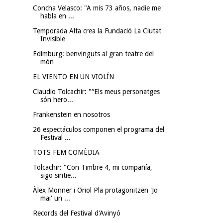
Concha Velasco: "A mis 73 años, nadie me
habla en ...
Temporada Alta crea la Fundació La Ciutat
Invisible
Edimburg: benvinguts al gran teatre del
món
EL VIENTO EN UN VIOLÍN
Claudio Tolcachir: "“Els meus personatges
són hero...
Frankenstein en nosotros
26 espectáculos componen el programa del
Festival ...
TOTS FEM COMÈDIA
Tolcachir: "Con Timbre 4, mi compañía,
sigo sintie...
Àlex Monner i Oriol Pla protagonitzen 'Jo
mai' un ...
Records del Festival d'Avinyó