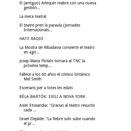
El (antiguo) Arlequín reabre con una nueva
gestión...
La meca teatral
El teatre pren la paraula (Jornades
Internacionals...
HATE RADIO
La Mostra de Ribadavia convierte el teatro
en agit...
Josep Maria Flotats tornarà al TNC la
pròxima temp...
Fallece a los 60 años el cómico británico
Mel Smith
Escenaris per a totes les edats
BÉLA BARTÓK: EXILI A NOVA YORK
Asier Etxeandia: "Gracias al teatro resucito
cada ...
Israel Elejalde: “La fiebre solo sube cuando
el pr...