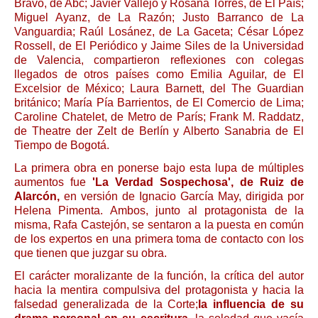
Bravo, de Abc; Javier Vallejo y Rosana Torres, de El País;
Miguel Ayanz, de La Razón; Justo Barranco de La
Vanguardia; Raúl Losánez, de La Gaceta; César López
Rossell, de El Periódico y Jaime Siles de la Universidad
de Valencia, compartieron reflexiones con colegas
llegados de otros países como Emilia Aguilar, de El
Excelsior de México; Laura Barnett, del The Guardian
británico; María Pía Barrientos, de El Comercio de Lima;
Caroline Chatelet, de Metro de París; Frank M. Raddatz,
de Theatre der Zelt de Berlín y Alberto Sanabria de El
Tiempo de Bogotá.
La primera obra en ponerse bajo esta lupa de múltiples
aumentos fue
'La Verdad Sospechosa', de Ruiz de
Alarcón,
en versión de Ignacio García May, dirigida por
Helena Pimenta. Ambos, junto al protagonista de la
misma, Rafa Castejón, se sentaron a la puesta en común
de los expertos en una primera toma de contacto con los
que tienen que juzgar su obra.
El carácter moralizante de la función, la crítica del autor
hacia la mentira compulsiva del protagonista y hacia la
falsedad generalizada de la Corte;
la influencia de su