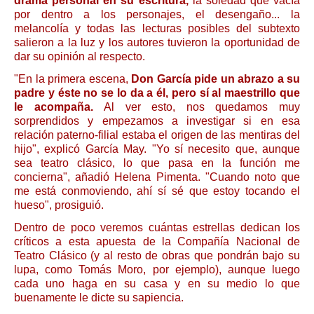
drama personal en su escritura,
la soledad que vacía
por dentro a los personajes, el desengaño... la
melancolía y todas las lecturas posibles del subtexto
salieron a la luz y los autores tuvieron la oportunidad de
dar su opinión al respecto.
"En la primera escena,
Don García pide un abrazo a su
padre y éste no se lo da a él, pero sí al maestrillo que
le acompaña.
Al ver esto, nos quedamos muy
sorprendidos y empezamos a investigar si en esa
relación paterno-filial estaba el origen de las mentiras del
hijo", explicó García May. "Yo sí necesito que, aunque
sea teatro clásico, lo que pasa en la función me
concierna", añadió Helena Pimenta. "Cuando noto que
me está conmoviendo, ahí sí sé que estoy tocando el
hueso", prosiguió.
Dentro de poco veremos cuántas estrellas dedican los
críticos a esta apuesta de la Compañía Nacional de
Teatro Clásico (y al resto de obras que pondrán bajo su
lupa, como Tomás Moro, por ejemplo), aunque luego
cada uno haga en su casa y en su medio lo que
buenamente le dicte su sapiencia.