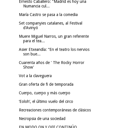
Ernesto Caballero: "Madrid es hoy una
Numancia cul...
María Castro se pasa a la comedia
Set companyies catalanes, al Festival
d'Avinyó
Muere Miguel Narros, un gran referente
para el tea...
Asier Etxeandía: “En el teatro los nervios
son bue...
Cuarenta años de ' The Rocky Horror
Show'
Vot a la claveguera
Gran oferta de fi de temporada
Cuerpo, cuerpo y más cuerpo
‘Eoloh’, el último vuelo del circo
Recreaciones contemporáneas de clásicos
Necropsia de una sociedad
EN MODO ON Y OFF CONTINÚO