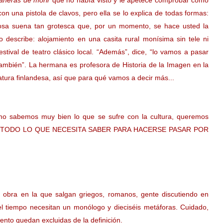
aneras de morir
que no había visto y le apetece comprobar cómo
n una pistola de clavos, pero ella se lo explica de todas formas:
 cosa suena tan grotesca que, por un momento, se hace usted la
o describe: alojamiento en una casita rural monísima sin tele ni
stival de teatro clásico local. “Además”, dice, “lo vamos a pasar
mbién”. La hermana es profesora de Historia de la Imagen en la
ratura finlandesa, así que para qué vamos a decir más...
mo sabemos muy bien lo que se sufre con la cultura, queremos
nes, ¡¡¡TODO LO QUE NECESITA SABER PARA HACERSE PASAR POR
r obra en la que salgan griegos, romanos, gente discutiendo en
el tiempo necesitan un monólogo y dieciséis metáforas. Cuidado,
ento quedan excluidas de la definición.