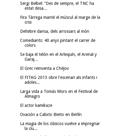
Sergi Belbel: “Des de sempre, el TNC ha
estat desa...
Fira Tàrrega manté el múscul al marge de la
crisi
Deltebre dansa, dels arrossars al món
Comediants: 40 anys pintant el carrer de
colors
Se baja el telón en el Arlequín, el Arenal y
Garaj...
El Grec reinventa a Chéjov
El FITAG 2013 obre l'escenari als infants i
adoles...
Larga vida a Tomás Moro en el Festival de
Almagro
El actor kamikaze
Ovación a Calixto Bieito en Berlín
La magia de los clásicos vuelve a impregnar
la ciu...