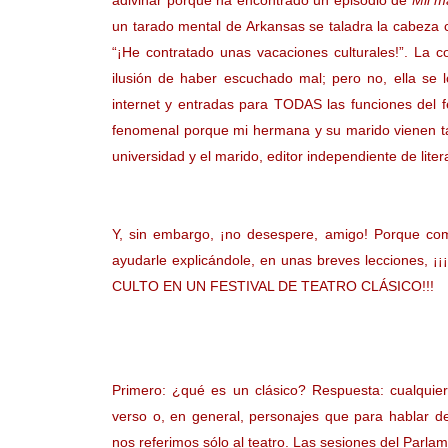
adivinar porque ha encontrado un episodio de
Mil m
un tarado mental de Arkansas se taladra la cabeza co
“¡He contratado unas vacaciones culturales!”. La
ilusión de haber escuchado mal; pero no, ella se l
internet y entradas para TODAS las funciones del fe
fenomenal porque mi hermana y su marido vienen ta
universidad y el marido, editor independiente de lite
Y, sin embargo, ¡no desespere, amigo! Porque co
ayudarle explicándole, en unas breves leccio
CULTO EN UN FESTIVAL DE TEATRO CLÁSICO!!!
Primero: ¿qué es un clásico? Respuesta: cualquie
verso o, en general, personajes que para hablar d
nos referimos sólo al teatro. Las sesiones del Parlam