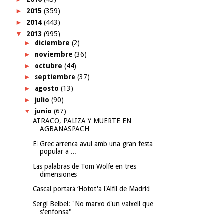
►
2015
(359)
►
2014
(443)
▼
2013
(995)
►
diciembre
(2)
►
noviembre
(36)
►
octubre
(44)
►
septiembre
(37)
►
agosto
(13)
►
julio
(90)
▼
junio
(67)
ATRACO, PALIZA Y MUERTE EN
AGBANÄSPACH
El Grec arrenca avui amb una gran festa
popular a ...
Las palabras de Tom Wolfe en tres
dimensiones
Cascai portarà ‘Hotot'a l'Alfil de Madrid
Sergi Belbel: "No marxo d'un vaixell que
s'enfonsa"