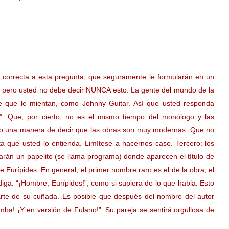
 correcta a esta pregunta, que seguramente le formularán en un
”, pero usted no debe decir NUNCA esto. La gente del mundo de la
ere que le mientan, como Johnny Guitar. Así que usted responda
!”. Que, por cierto, no es el mismo tiempo del monólogo y las
sino una manera de decir que las obras son muy modernas. Que no
ta que usted lo entienda. Limítese a hacernos caso. Tercero: los
darán un papelito (se llama programa) donde aparecen el título de
de Eurípides. En general, el primer nombre raro es el de la obra, el
iga: “¡Hombre, Eurípides!”, como si supiera de lo que habla. Esto
arte de su cuñada. Es posible que después del nombre del autor
mba! ¡Y en versión de Fulano!”. Su pareja se sentirá orgullosa de