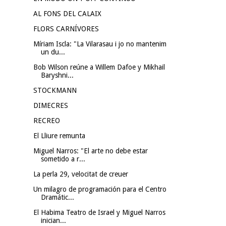
AL FONS DEL CALAIX
FLORS CARNÍVORES
Míriam Iscla: "La Vilarasau i jo no mantenim
un du...
Bob Wilson reúne a Willem Dafoe y Mikhail
Baryshni...
STOCKMANN
DIMECRES
RECREO
El Lliure remunta
Miguel Narros: "El arte no debe estar
sometido a r...
La perla 29, velocitat de creuer
Un milagro de programación para el Centro
Dramátic...
El Habima Teatro de Israel y Miguel Narros
inician...