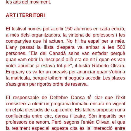
les arts del moviment.
ART I TERRITORI
El festival només pot acollir 150 alumnes en cada edició,
a més dels organitzadors, la vintena de professors i les
companyies que hi actuen. No hi ha espai per a més.
L'any passat la llista d'espera va arribar a les 500
persones. "Els del Canadà se'ns van enfadar perquè
quan vam obrir la inscripció allà era de nit i quan es van
voler apuntar ja estava tot ple", il·lustra Roberto Olivan.
Enguany es va fer un preavís per anunciar quan s'obriria
la matrícula, perquè tothom hi pogués accedir. Les places
s'assignen per rigorós ordre de reserva.
El responsable de Deltebre Dansa té clar que l'èxit
consisteix a oferir un programa formatiu encara no vigent
en el pla d'estudis de cap centre. Els tallers proposen una
confluència entre circ, dansa i teatre. Són impartits per
professors de renom. Però, segons l'entén Olivan, el que
fa realment especial aquesta cita és la interacció entre