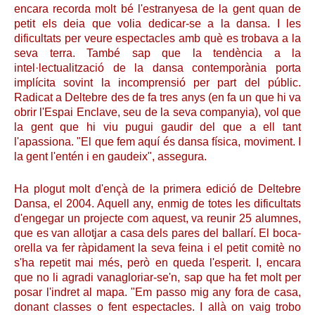
encara recorda molt bé l'estranyesa de la gent quan de
petit els deia que volia dedicar-se a la dansa. I les
dificultats per veure espectacles amb què es trobava a la
seva terra. També sap que la tendència a la
intel·lectualització de la dansa contemporània porta
implícita sovint la incomprensió per part del públic.
Radicat a Deltebre des de fa tres anys (en fa un que hi va
obrir l'Espai Enclave, seu de la seva companyia), vol que
la gent que hi viu pugui gaudir del que a ell tant
l'apassiona. "El que fem aquí és dansa física, moviment. I
la gent l'entén i en gaudeix", assegura.
Ha plogut molt d'ençà de la primera edició de Deltebre
Dansa, el 2004. Aquell any, enmig de totes les dificultats
d'engegar un projecte com aquest, va reunir 25 alumnes,
que es van allotjar a casa dels pares del ballarí. El boca-
orella va fer ràpidament la seva feina i el petit comitè no
s'ha repetit mai més, però en queda l'esperit. I, encara
que no li agradi vanagloriar-se'n, sap que ha fet molt per
posar l'indret al mapa. "Em passo mig any fora de casa,
donant classes o fent espectacles. I allà on vaig trobo