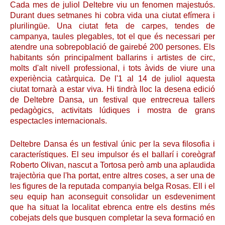
Cada mes de juliol Deltebre viu un fenomen majestuós.
Durant dues setmanes hi cobra vida una ciutat efímera i
plurilingüe. Una ciutat feta de carpes, tendes de
campanya, taules plegables, tot el que és necessari per
atendre una sobrepoblació de gairebé 200 persones. Els
habitants són principalment ballarins i artistes de circ,
molts d'alt nivell professional, i tots àvids de viure una
experiència catàrquica. De l'1 al 14 de juliol aquesta
ciutat tornarà a estar viva. Hi tindrà lloc la desena edició
de Deltebre Dansa, un festival que entrecreua tallers
pedagògics, activitats lúdiques i mostra de grans
espectacles internacionals.
Deltebre Dansa és un festival únic per la seva filosofia i
característiques. El seu impulsor és el ballarí i coreògraf
Roberto Olivan, nascut a Tortosa però amb una aplaudida
trajectòria que l'ha portat, entre altres coses, a ser una de
les figures de la reputada companyia belga Rosas. Ell i el
seu equip han aconseguit consolidar un esdeveniment
que ha situat la localitat ebrenca entre els destins més
cobejats dels que busquen completar la seva formació en