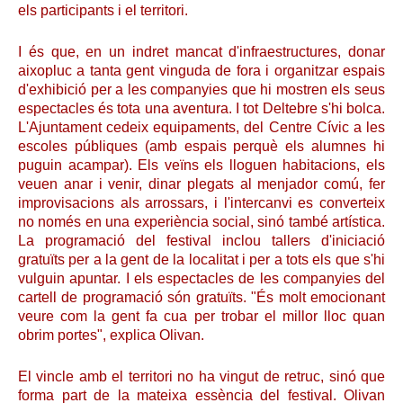
els participants i el territori.
I és que, en un indret mancat d'infraestructures, donar
aixopluc a tanta gent vinguda de fora i organitzar espais
d'exhibició per a les companyies que hi mostren els seus
espectacles és tota una aventura. I tot Deltebre s'hi bolca.
L'Ajuntament cedeix equipaments, del Centre Cívic a les
escoles públiques (amb espais perquè els alumnes hi
puguin acampar). Els veïns els lloguen habitacions, els
veuen anar i venir, dinar plegats al menjador comú, fer
improvisacions als arrossars, i l'intercanvi es converteix
no només en una experiència social, sinó també artística.
La programació del festival inclou tallers d'iniciació
gratuïts per a la gent de la localitat i per a tots els que s'hi
vulguin apuntar. I els espectacles de les companyies del
cartell de programació són gratuïts. "És molt emocionant
veure com la gent fa cua per trobar el millor lloc quan
obrim portes", explica Olivan.
El vincle amb el territori no ha vingut de retruc, sinó que
forma part de la mateixa essència del festival. Olivan