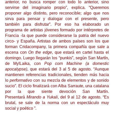
anterior, no busca romper con todo lo anterior, sino
servirse del imaginario propio”, explica. “Queremos
proponer algo distinto, pero reconocible; algo que nos
sirva para pensar y dialogar con el presente, pero
también para disfrutar”. Por eso ha elaborado un
programa de artistas jóvenes formado por intérpretes de
Francia -la que puede considerarse la patria del nuevo
circo- y España. Artistas de ambos países son los que
forman Cridacompany, la primera compañía que sale a
escena con
On the edge
, que estará en cartel hasta el
domingo. Luego llegarán los “punkis”, según San Martín,
de My!Laika, con
Pop corn Machine (a domestic
apocalypse)
, que estará del 3 al 5 de agosto. “Aunque
mantienen referencias tradicionales, tienden más hacia
lo
performativo
con su mezcla de elementos y de sonido
sucio”. El ciclo finalizará con Alba Sarraute, una catalana
por la que siente devoción San Martín.
Presentará
Mirando a Yukali
, del 9 al 12 de agosto. “Es
brutal, se sale de la norma con un espectáculo muy
social y poético ”.