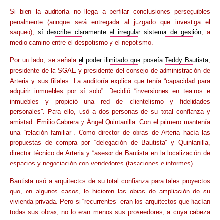
Si bien la auditoría no llega a perfilar conclusiones perseguibles
penalmente (aunque será entregada al juzgado que investiga el
saqueo),
sí describe claramente el irregular sistema de gestión
, a
medio camino entre el despotismo y el nepotismo.
Por un lado, se señala
el poder ilimitado que poseía Teddy Bautista
,
presidente de la SGAE y presidente del consejo de administración de
Arteria y sus filiales. La auditoría explica que tenía “capacidad para
adquirir inmuebles por sí solo”. Decidió “inversiones en teatros e
inmuebles y propició una red de clientelismo y fidelidades
personales”. Para ello, usó a dos personas de su total confianza y
amistad: Emilio Cabrera y Ángel Quintanilla. Con el primero mantenía
una “relación familiar”. Como director de obras de Arteria hacía las
propuestas de compra por “delegación de Bautista” y Quintanilla,
director técnico de Arteria y “asesor de Bautista en la localización de
espacios y negociación con vendedores (tasaciones e informes)”.
Bautista usó a arquitectos de su total confianza para tales proyectos
que, en algunos casos, le hicieron las obras de ampliación de su
vivienda privada. Pero si “recurrentes” eran los arquitectos que hacían
todas sus obras, no lo eran menos sus proveedores, a cuya cabeza