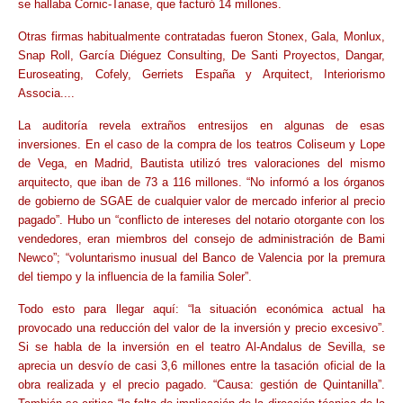
se hallaba Cornic-Tanase, que facturó 14 millones.
Otras firmas habitualmente contratadas fueron Stonex, Gala, Monlux,
Snap Roll, García Diéguez Consulting, De Santi Proyectos, Dangar,
Euroseating, Cofely, Gerriets España y Arquitect, Interiorismo
Associa....
La auditoría revela extraños entresijos en algunas de esas
inversiones. En el caso de la compra de los teatros Coliseum y Lope
de Vega, en Madrid, Bautista utilizó tres valoraciones del mismo
arquitecto, que iban de 73 a 116 millones. “No informó a los órganos
de gobierno de SGAE de cualquier valor de mercado inferior al precio
pagado”. Hubo un “conflicto de intereses del notario otorgante con los
vendedores, eran miembros del consejo de administración de Bami
Newco”; “voluntarismo inusual del Banco de Valencia por la premura
del tiempo y la influencia de la familia Soler”.
Todo esto para llegar aquí: “la situación económica actual ha
provocado una reducción del valor de la inversión y precio excesivo”.
Si se habla de la inversión en el teatro Al-Andalus de Sevilla, se
aprecia un desvío de casi 3,6 millones entre la tasación oficial de la
obra realizada y el precio pagado. “Causa: gestión de Quintanilla”.