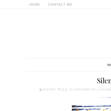
HOME
CONTACT ME
H
Sile
ELISA DÍEZ
15:53
JOSEP MARIA POU
,
JULIO MA