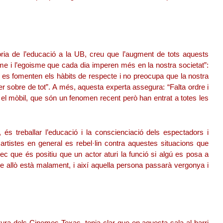
òria de l’educació a la UB, creu que l’augment de tots aquests
isme i l’egoisme que cada dia imperen més en la nostra societat”:
s fomenten els hàbits de respecte i no preocupa que la nostra
r sobre de tot”. A més, aquesta experta assegura: “Falta ordre i
el mòbil, que són un fenomen recent però han entrat a totes les
, és treballar l’educació i la conscienciació dels espectadors i
 artistes en general es rebel·lin contra aquestes situacions que
ec que és positiu que un actor aturi la funció si algú es posa a
e allò està malament, i així aquella persona passarà vergonya i
tura dels Cinemes Texas, tenia clar que en aquesta sala al barri