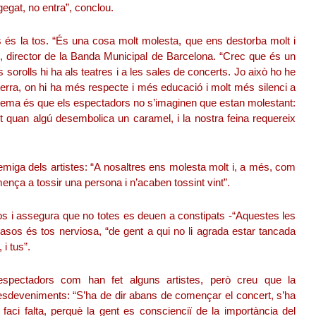
gegat, no entra”, conclou.
s és la tos. “És una cosa molt molesta, que ens destorba molt i
ns, director de la Banda Municipal de Barcelona. “Crec que és un
rolls hi ha als teatres i a les sales de concerts. Jo això ho he
rra, on hi ha més respecte i més educació i molt més silenci a
roblema és que els espectadors no s’imaginen que estan molestant:
tot quan algú desembolica un caramel, i la nostra feina requereix
miga dels artistes: “A nosaltres ens molesta molt i, a més, com
ça a tossir una persona i n’acaben tossint vint”.
 tos i assegura que no totes es deuen a constipats -“Aquestes les
asos és tos nerviosa, “de gent a qui no li agrada estar tancada
 i tus”.
espectadors com han fet alguns artistes, però creu que la
 esdeveniments: “S’ha de dir abans de començar el concert, s’ha
aci falta, perquè la gent es conscienciï de la importància del