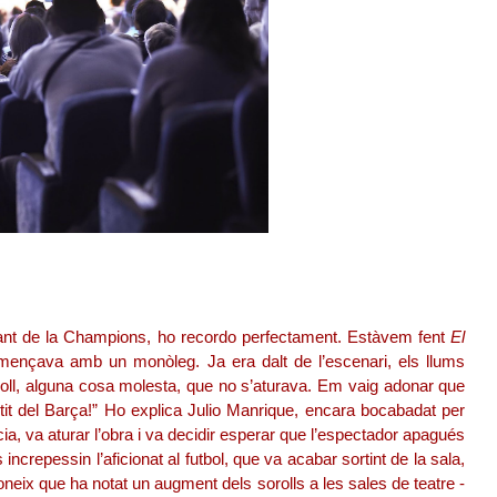
rtant de la Champions, ho recordo perfectament. Estàvem fent
El
 començava amb un monòleg. Ja era dalt de l’escenari, els llums
oroll, alguna cosa molesta, que no s’aturava. Em vaig adonar que
tit del Barça!” Ho explica Julio Manrique, encara bocabadat per
cia, va aturar l’obra i va decidir esperar que l’espectador apagués
increpessin l’aficionat al futbol, que va acabar sortint de la sala,
oneix que ha notat un augment dels sorolls a les sales de teatre -