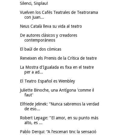
Silenci, Sisplau!
Vuelven los Cafés Teatrales de Teatrorama
con Juan...
Neus Català lleva su vida al teatro
De autores clásicos y creadores
contemporáneos
El baúl de dos cómicas
Reneixen els Premis de la Crítica de teatre
La Mostra d'Igualada es fixa en el teatre
per a ad...
El Teatro Español es Wembley
Juliette Binoche, una Antígona 'comme il
faut'
Elfriede Jelinek: “Nunca sabremos la verdad
de eso...
Robert Lepage: "El amor, en su punto más
alto, es ...
Pablo Derqui: “A l’escenari tinc la sensació