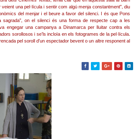
 veient una pel·lícula i sentir com algú menja constantment”, diu
onòmics del menjar i el beure a favor del silenci. I és que Pons
 sagrada”, on el silenci és una forma de respecte cap a les
a va engegar una campanya a Dinamarca per lluitar contra els
dors sorollosos i se’ls incloïa en els fotogrames de la pel·lícula.
ncada pel soroll d’un espectador bevent o un altre responent al