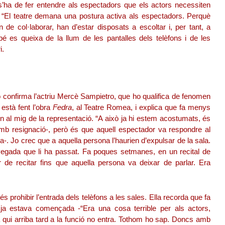
 s’ha de fer entendre als espectadors que els actors necessiten
a. “El teatre demana una postura activa als espectadors. Perquè
 de col·laborar, han d’estar disposats a escoltar i, per tant, a
bé es queixa de la llum de les pantalles dels telèfons i de les
i.
o confirma l’actriu Mercè Sampietro, que ho qualifica de fenomen
 està fent l’obra
Fedra
, al Teatre Romea, i explica que fa menys
n al mig de la representació. “A això ja hi estem acostumats, és
amb resignació-, però és que aquell espectador va respondre al
ica-. Jo crec que a aquella persona l’haurien d’expulsar de la sala.
vegada que li ha passat. Fa poques setmanes, en un recital de
r de recitar fins que aquella persona va deixar de parlar. Era
s prohibir l’entrada dels telèfons a les sales. Ella recorda que fa
 ja estava començada -“Era una cosa terrible per als actors,
a qui arriba tard a la funció no entra. Tothom ho sap. Doncs amb