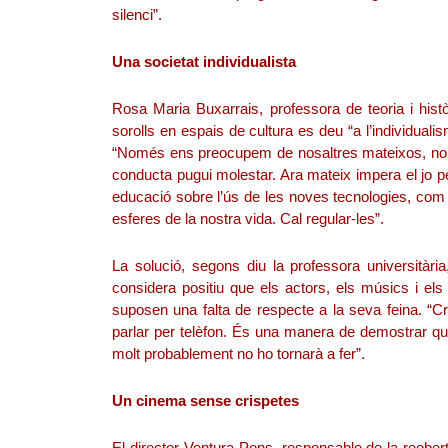
silenci”.
Una societat individualista
Rosa Maria Buxarrais, professora de teoria i hist
sorolls en espais de cultura es deu “a l’individual
“Només ens preocupem de nosaltres mateixos, no e
conducta pugui molestar. Ara mateix impera el jo pe
educació sobre l’ús de les noves tecnologies, com 
esferes de la nostra vida. Cal regular-les”.
La solució, segons diu la professora universitària
considera positiu que els actors, els músics i els
suposen una falta de respecte a la seva feina. “Cr
parlar per telèfon. És una manera de demostrar qu
molt probablement no ho tornarà a fer”.
Un cinema sense crispetes
El director Ventura Pons, responsable de la reober