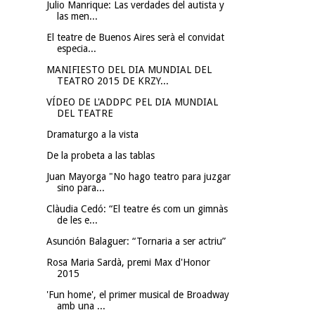
Julio Manrique: Las verdades del autista y
las men...
El teatre de Buenos Aires serà el convidat
especia...
MANIFIESTO DEL DIA MUNDIAL DEL
TEATRO 2015 DE KRZY...
VÍDEO DE L'ADDPC PEL DIA MUNDIAL
DEL TEATRE
Dramaturgo a la vista
De la probeta a las tablas
Juan Mayorga "No hago teatro para juzgar
sino para...
Clàudia Cedó: “El teatre és com un gimnàs
de les e...
Asunción Balaguer: “Tornaria a ser actriu”
Rosa Maria Sardà, premi Max d'Honor
2015
'Fun home', el primer musical de Broadway
amb una ...