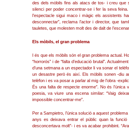
des dels mòbils fins als atacs de tos- i creu que
silenci per poder concentrar-se i fer la seva fein
l’espectacle sigui maco i màgic els assistents han
desconnectar”, reclama l’actor i director, que tam
tauletes, que molesten molt des de dalt de l’escenar
Els mòbils, el gran problema
I és que els mòbils són el gran problema actual. H
“horrorós” i de “falta d’educació brutal”. Actualment
d’una setmana a un espectador li va sonar el telèfo
un desastre però és així. Els mòbils sonen -diu 
telèfon i es va posar a parlar al mig de l’obra -expl
És una falta de respecte enorme”. No és l’única 
poesia, va viure una escena similar: “Vaig deixa
impossible concentrar-me”.
Per a Sampietro, l’única solució a aquest problema é
anys es deixava entrar el públic quan la funció
desconcertava molt”- i es va acabar prohibint. “Ar