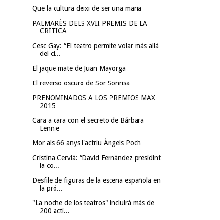
Que la cultura deixi de ser una maria
PALMARÈS DELS XVII PREMIS DE LA
CRÍTICA
Cesc Gay: “El teatro permite volar más allá
del ci...
El jaque mate de Juan Mayorga
El reverso oscuro de Sor Sonrisa
PRENOMINADOS A LOS PREMIOS MAX
2015
Cara a cara con el secreto de Bárbara
Lennie
Mor als 66 anys l'actriu Àngels Poch
Cristina Cervià: “David Fernàndez presidint
la co...
Desfile de figuras de la escena española en
la pró...
"La noche de los teatros" incluirá más de
200 acti...