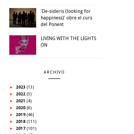
'De-sideris (looking for
happiness)' obre el curs
del Ponent
LIVING WITH THE LIGHTS
ON
ARCHIVO
►
2023
(13)
►
2022
(3)
►
2021
(4)
►
2020
(6)
►
2019
(46)
►
2018
(111)
►
2017
(101)