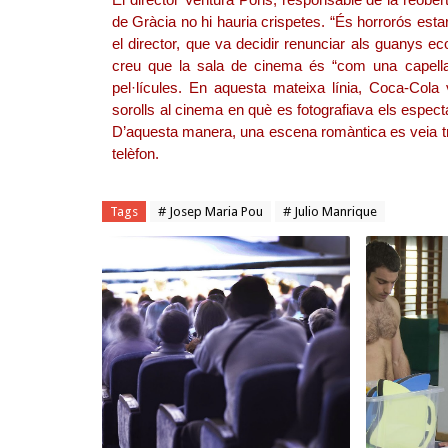
de Gràcia no hi hauria crispetes. “És horrorós estar
el director, que va decidir renunciar als guanys ec
creu que la sala de cinema és “com una capella
pel·lícules. En aquesta mateixa línia, Coca-Col
sorolls al cinema en què es fotografiava els especta
D’aquesta manera, una escena romàntica es veia tre
telèfon.
Tags
# Josep Maria Pou
# Julio Manrique