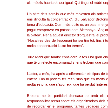
els mòbils hauria de ser igual. Qui tingui el mòbil en
Un altre dels sorolls que més molesten als artiste
ens dificulta la concentració”, diu Salvador Broto
tema d’educació. Com més culte és un país, menys so
pogut comprovar en països com Alemanya i Anglate
la platea”. Per a aquest director d’orquestra, el p
“Nosaltres des de l’escenari ho sentim tot, fins i 
molta concentració i això ho trenca”.
Julio Manrique també considera la tos una gran ene
que té un efecte encomanadís, ens trobem que comen
L’actor, a més, ha après a diferenciar els tipus de
entenc i no hi podem fer res”- sinó que en molts c
molta estona, que s’avorreix, que ha perdut l’interès,
Brotons no és partidari d’encarar-se amb els 
responsabilitat recau sobre els organitzadors dels
de recordar en el programa, tantes vegades com f