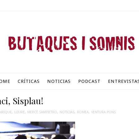
OME
CRÍTICAS
NOTICIAS
PODCAST
ENTREVISTA
nci, Sisplau!
NRIQUE
,
LLIURE
,
MERCÈ SAMPIETRO
,
NOTICIAS
,
ROMEA
,
VENTURA PONS