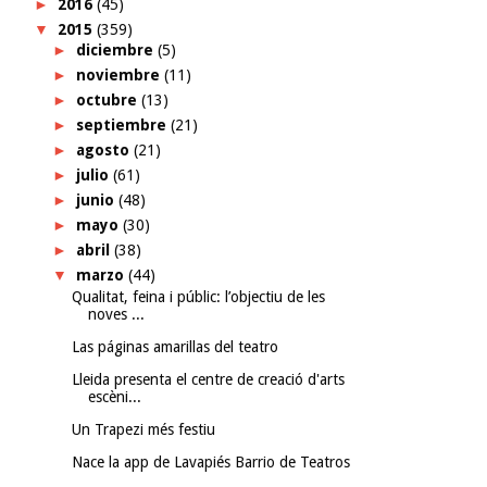
►
2016
(45)
▼
2015
(359)
►
diciembre
(5)
►
noviembre
(11)
►
octubre
(13)
►
septiembre
(21)
►
agosto
(21)
►
julio
(61)
►
junio
(48)
►
mayo
(30)
►
abril
(38)
▼
marzo
(44)
Qualitat, feina i públic: l’objectiu de les
noves ...
Las páginas amarillas del teatro
Lleida presenta el centre de creació d'arts
escèni...
Un Trapezi més festiu
Nace la app de Lavapiés Barrio de Teatros