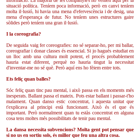
informació. La majoria de les companyies no venien aquí per la
situació política. Teníem poca informació, però en canvi teníem
molta il·lusió, hi havia una mena d'efervescència i de desig, una
mena d'esperança de futur. No teníem unes estructures gaire
sòlides però teníem una gran il·lusió.
I la coreografia?
De seguida vaig fer coreografies: no sé separar-ho, per mi ballar,
coreografiar i donar classes és essencial. Si jo hagués estudiat en
un lloc amb una cultura molt potent, el procés probablement
hauria estat diferent, perquè no hauria tingut la necessitat
d'inventar-me no sé què. Però aquí ens ho fèiem entre tots.
Ets feliç quan balles?
Sóc feliç quan tinc pau mental, i això passa en els moments més
inesperats. Ballant passa el mateix. Pots estar ballant i passar-t'ho
malament. Quan danso estic concentrat, i aquesta unitat que
t'explicava al principi està funcionant. Això és el que és
important. Però normalment quan tu estàs concentrat en alguna
cosa tens moltes més possibilitats de tenir pau mental.
La dansa necessita subvencions? Molta gent pot pensar que
si no us en sortiu sols, és millor que feu una altra cosa.