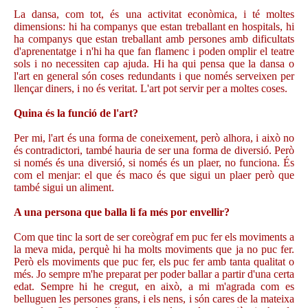
La dansa, com tot, és una activitat econòmica, i té moltes
dimensions: hi ha companys que estan treballant en hospitals, hi
ha companys que estan treballant amb persones amb dificultats
d'aprenentatge i n'hi ha que fan flamenc i poden omplir el teatre
sols i no necessiten cap ajuda. Hi ha qui pensa que la dansa o
l'art en general són coses redundants i que només serveixen per
llençar diners, i no és veritat. L'art pot servir per a moltes coses.
Quina és la funció de l'art?
Per mi, l'art és una forma de coneixement, però alhora, i això no
és contradictori, també hauria de ser una forma de diversió. Però
si només és una diversió, si només és un plaer, no funciona. És
com el menjar: el que és maco és que sigui un plaer però que
també sigui un aliment.
A una persona que balla li fa més por envellir?
Com que tinc la sort de ser coreògraf em puc fer els moviments a
la meva mida, perquè hi ha molts moviments que ja no puc fer.
Però els moviments que puc fer, els puc fer amb tanta qualitat o
més. Jo sempre m'he preparat per poder ballar a partir d'una certa
edat. Sempre hi he cregut, en això, a mi m'agrada com es
belluguen les persones grans, i els nens, i són cares de la mateixa