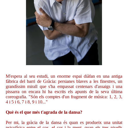
M'espera al seu estudi, un enorme espai diàfan en una antiga
fàbrica del barri de Gràcia: persianes blaves a les finestres, un
grandíssim mirall que s'ha empassat centenars d'assaigs i una
pissarra on encara hi ha escrits els apunts de la seva última
coreografia. "Són els comptes d'un fragment de música: 1, 2, 3,
4 i 5 i 6, 7 i 8, 9 i 10..."
Què és el que més t'agrada de la dansa?
Per mi, la gràcia de la dansa és quan es produeix una unitat
psicofísica entre el cos, el cor i la ment, quan els tres nivells