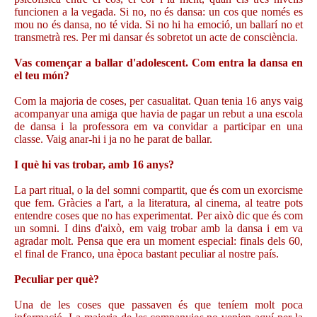
funcionen a la vegada. Si no, no és dansa: un cos que només es
mou no és dansa, no té vida. Si no hi ha emoció, un ballarí no et
transmetrà res. Per mi dansar és sobretot un acte de consciència.
Vas començar a ballar d'adolescent. Com entra la dansa en
el teu món?
Com la majoria de coses, per casualitat. Quan tenia 16 anys vaig
acompanyar una amiga que havia de pagar un rebut a una escola
de dansa i la professora em va convidar a participar en una
classe. Vaig anar-hi i ja no he parat de ballar.
I què hi vas trobar, amb 16 anys?
La part ritual, o la del somni compartit, que és com un exorcisme
que fem. Gràcies a l'art, a la literatura, al cinema, al teatre pots
entendre coses que no has experimentat. Per això dic que és com
un somni. I dins d'això, em vaig trobar amb la dansa i em va
agradar molt. Pensa que era un moment especial: finals dels 60,
el final de Franco, una època bastant peculiar al nostre país.
Peculiar per què?
Una de les coses que passaven és que teníem molt poca