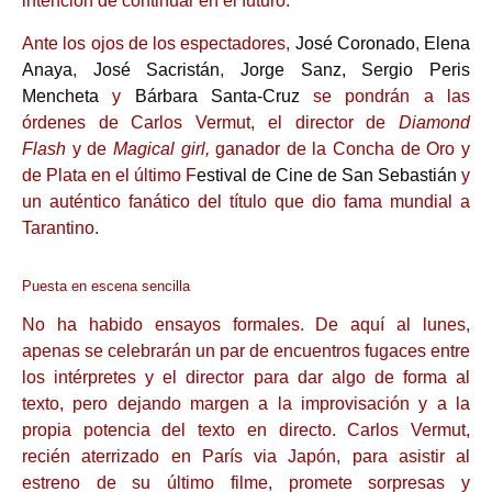
intención de continuar en el futuro.
Ante los ojos de los espectadores,
José Coronado
,
Elena
Anaya
,
José Sacristán
,
Jorge Sanz,
Sergio Peris
Mencheta
y
Bárbara Santa-Cruz
se pondrán a las
órdenes de Carlos Vermut, el director de
Diamond
Flash
y de
Magical girl,
ganador de la Concha de Oro y
de Plata en el último F
estival de Cine de San Sebastián
y
un auténtico fanático del título que dio fama mundial a
Tarantino.
Puesta en escena sencilla
No ha habido ensayos formales. De aquí al lunes,
apenas se celebrarán un par de encuentros fugaces entre
los intérpretes y el director para dar algo de forma al
texto, pero dejando margen a la improvisación y a la
propia potencia del texto en directo. Carlos Vermut,
recién aterrizado en París via Japón, para asistir al
estreno de su último filme, promete sorpresas y