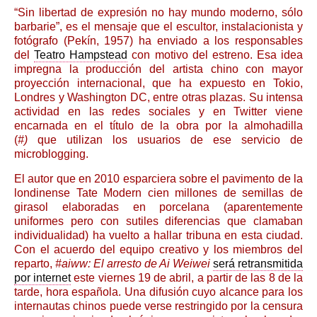
“Sin libertad de expresión no hay mundo moderno, sólo
barbarie”, es el mensaje que el escultor, instalacionista y
fotógrafo (Pekín, 1957) ha enviado a los responsables
del
Teatro Hampstead
con motivo del estreno. Esa idea
impregna la producción del artista chino con mayor
proyección internacional, que ha expuesto en Tokio,
Londres y Washington DC, entre otras plazas. Su intensa
actividad en las redes sociales y en Twitter viene
encarnada en el título de la obra por la almohadilla
(
#)
que utilizan los usuarios de ese servicio de
microblogging.
El autor que en 2010 esparciera sobre el pavimento de la
londinense Tate Modern cien millones de semillas de
girasol elaboradas en porcelana (aparentemente
uniformes pero con sutiles diferencias que clamaban
individualidad) ha vuelto a hallar tribuna en esta ciudad.
Con el acuerdo del equipo creativo y los miembros del
reparto,
#aiww: El arresto de Ai Weiwei
será retransmitida
por internet
este viernes 19 de abril, a partir de las 8 de la
tarde, hora española. Una difusión cuyo alcance para los
internautas chinos puede verse restringido por la censura