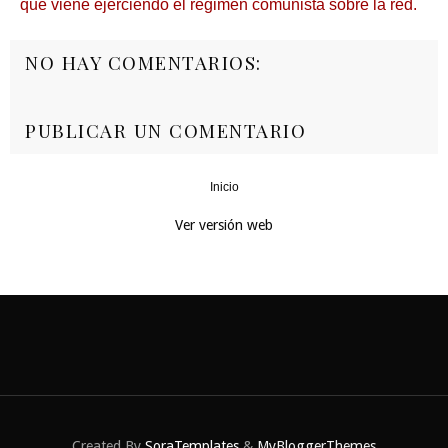
que viene ejerciendo el régimen comunista sobre la red.
NO HAY COMENTARIOS:
PUBLICAR UN COMENTARIO
Inicio
‹
›
Ver versión web
Created By
SoraTemplates
&
MyBloggerThemes