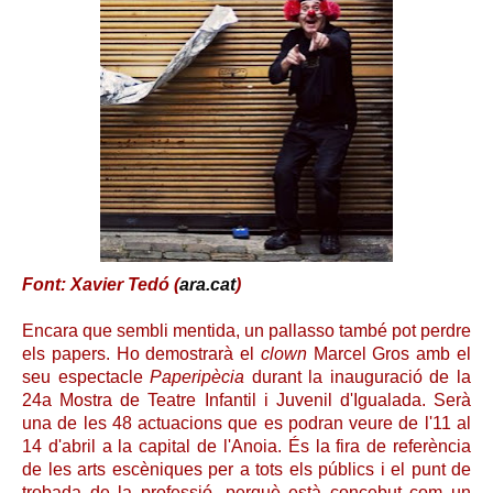
Font: Xavier Tedó (
ara.cat
)
Encara que sembli mentida, un pallasso també pot perdre
els papers. Ho demostrarà el
clown
Marcel Gros amb el
seu espectacle
Paperipècia
durant la inauguració de la
24a Mostra de Teatre Infantil i Juvenil d'Igualada. Serà
una de les 48 actuacions que es podran veure de l'11 al
14 d'abril a la capital de l'Anoia. És la fira de referència
de les arts escèniques per a tots els públics i el punt de
trobada de la professió, perquè està concebut com un