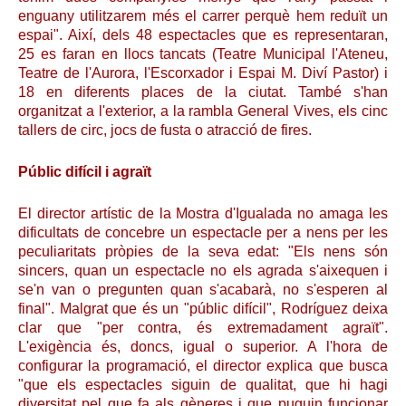
enguany utilitzarem més el carrer perquè hem reduït un
espai". Així, dels 48 espectacles que es representaran,
25 es faran en llocs tancats (Teatre Municipal l'Ateneu,
Teatre de l'Aurora, l'Escorxador i Espai M. Diví Pastor) i
18 en diferents places de la ciutat. També s'han
organitzat a l'exterior, a la rambla General Vives, els cinc
tallers de circ, jocs de fusta o atracció de fires.
Públic difícil i agraït
El director artístic de la Mostra d'Igualada no amaga les
dificultats de concebre un espectacle per a nens per les
peculiaritats pròpies de la seva edat: "Els nens són
sincers, quan un espectacle no els agrada s'aixequen i
se'n van o pregunten quan s'acabarà, no s'esperen al
final". Malgrat que és un "públic difícil", Rodríguez deixa
clar que "per contra, és extremadament agraït".
L'exigència és, doncs, igual o superior. A l'hora de
configurar la programació, el director explica que busca
"que els espectacles siguin de qualitat, que hi hagi
diversitat pel que fa als gèneres i que puguin funcionar