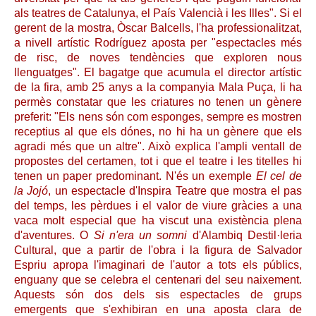
als teatres de Catalunya, el País Valencià i les Illes". Si el
gerent de la mostra, Òscar Balcells, l'ha professionalitzat,
a nivell artístic Rodríguez aposta per "espectacles més
de risc, de noves tendències que exploren nous
llenguatges". El bagatge que acumula el director artístic
de la fira, amb 25 anys a la companyia Mala Puça, li ha
permès constatar que les criatures no tenen un gènere
preferit: "Els nens són com esponges, sempre es mostren
receptius al que els dónes, no hi ha un gènere que els
agradi més que un altre". Això explica l'ampli ventall de
propostes del certamen, tot i que el teatre i les titelles hi
tenen un paper predominant. N'és un exemple
El cel de
la Jojó
, un espectacle d'Inspira Teatre que mostra el pas
del temps, les pèrdues i el valor de viure gràcies a una
vaca molt especial que ha viscut una existència plena
d'aventures. O
Si n'era un somni
d'Alambiq Destil·leria
Cultural, que a partir de l'obra i la figura de Salvador
Espriu apropa l'imaginari de l'autor a tots els públics,
enguany que se celebra el centenari del seu naixement.
Aquests són dos dels sis espectacles de grups
emergents que s'exhibiran en una aposta clara de