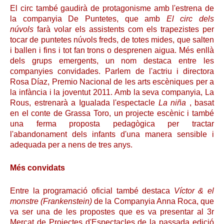
El circ també gaudirà de protagonisme amb l'estrena de
la companyia De Puntetes, que amb
El circ dels
núvols
farà volar els assistents com els trapezistes per
tocar de puntetes núvols freds, de totes mides, que salten
i ballen i fins i tot fan trons o desprenen aigua. Més enllà
dels grups emergents, un nom destaca entre les
companyies convidades. Parlem de l'actriu i directora
Rosa Díaz, Premio Nacional de les arts escèniques per a
la infància i la joventut 2011. Amb la seva companyia, La
Rous, estrenarà a Igualada l'espectacle
La niña
, basat
en el conte de Grassa Toro, un projecte escènic i també
una ferma proposta pedagògica per tractar
l'abandonament dels infants d'una manera sensible i
adequada per a nens de tres anys.
Més convidats
Entre la programació oficial també destaca
Víctor & el
monstre (Frankenstein)
de la Companyia Anna Roca, que
va ser una de les propostes que es va presentar al 3r
Mercat de Projectes d'Espectacles de la passada edició