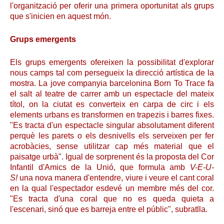
l'organització per oferir una primera oportunitat als grups
que s'inicien en aquest món.
Grups emergents
Els grups emergents ofereixen la possibilitat d'explorar
nous camps tal com persegueix la direcció artística de la
mostra. La jove companyia barcelonina Born To Trace fa
el salt al teatre de carrer amb un espectacle del mateix
títol, on la ciutat es converteix en carpa de circ i els
elements urbans es transformen en trapezis i barres fixes.
"Es tracta d'un espectacle singular absolutament diferent
perquè les parets o els desnivells els serveixen per fer
acrobàcies, sense utilitzar cap més material que el
paisatge urbà". Igual de sorprenent és la proposta del Cor
Infantil d'Amics de la Unió, que formula amb
V-E-U-
S!
una nova manera d'entendre, viure i veure el cant coral
en la qual l'espectador esdevé un membre més del cor.
"Es tracta d'una coral que no es queda quieta a
l'escenari, sinó que es barreja entre el públic", subratlla.