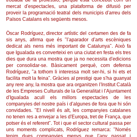
mercat d'espectacles, una plataforma de difusió per
proveir la programació teatral dels municipis d'arreu dels
Països Catalans els següents mesos.
Òscar Rodríguez, director artístic del certamen des de fa
sis anys, afirma que és "l'aparador d'arts escèniques
dedicat als nens més important de Catalunya". Això fa
que Igualada es converteixi en una ciutat en festa els tres
dies que dura una mostra que ja no necessita d'edicions
per consolidar-se. Bàsicament perquè, com defensa
Rodríguez, "a tothom li interessa molt ser-hi, si hi ets et
facilita molt la feina". Gràcies al prestigi que s'ha guanyat
any rere any, la mostra que ara organitzen l'Institut Català
de les Empreses Culturals de la Generalitat i l'Ajuntament
d'Igualada acull els millors espectacles de les
companyies del nostre país i d'algunes de fora que hi són
convidades. "El nivell és alt, les companyies catalanes
no tenen res a envejar a les d'Europa, tret de França, que
potser és el referent". Tot i que el sector cultural passa per
uns moments complicats, Rodríguez remarca: "Només
tenim dues companyies menys que l'any passat i