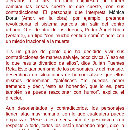
aferrados a la idea, un tanto quijotesca, de querer
cambiar las cosas cueste lo que cueste, con sus
contradicciones. El personaje que interpreta
Mónica
Dorta
(Amor, en la obra), por ejemplo, pretende
revolucionar el sistema agrícola sin salir del centro
urbano. O el de otro de los dueños, Pedro Ángel Roca
(Velarde), un tipo “con mucho sentido común” pero con
un miedo irracional a la muerte.
“Es un grupo de gente que ha decidido vivir sus
contradicciones de manera salvaje, poco cívica. Y eso es
lo que resulta divertido de ellos”, dice Julián Fuentes
Reta. Este gamberrismo de los personajes, y del montaje,
desemboca en situaciones de humor salvaje que ellos
mismos denominan “patéticas”. “Te puedes poner
tremendo y decir, ‘esto es horrendo’, que lo es, pero
también se puede reaccionar con humor”, explica el
director.
Aun desorientados y contradictorios, los personajes
tienen algo muy humano, con lo que cualquiera puede
empatizar. “Pese a esa sensación de pesimismo con
respecto a todo, todos los están haciendo algo”, dice la