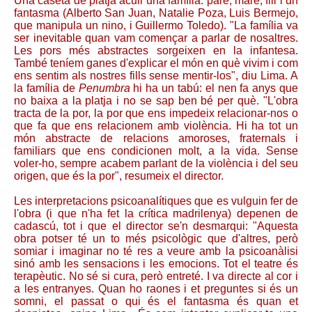
Una caseta de platja acull una família: pare, mare, fill i un
fantasma (Alberto San Juan, Natalie Poza, Luis Bermejo,
que manipula un nino, i Guillermo Toledo). "La família va
ser inevitable quan vam començar a parlar de nosaltres.
Les pors més abstractes sorgeixen en la infantesa.
També teníem ganes d'explicar el món en què vivim i com
ens sentim als nostres fills sense mentir-los", diu Lima. A
la família de
Penumbra
hi ha un tabú: el nen fa anys que
no baixa a la platja i no se sap ben bé per què. "L'obra
tracta de la por, la por que ens impedeix relacionar-nos o
que fa que ens relacionem amb violència. Hi ha tot un
món abstracte de relacions amoroses, fraternals i
familiars que ens condicionen molt, a la vida. Sense
voler-ho, sempre acabem parlant de la violència i del seu
origen, que és la por", resumeix el director.
Les interpretacions psicoanalítiques que es vulguin fer de
l'obra (i que n'ha fet la crítica madrilenya) depenen de
cadascú, tot i que el director se'n desmarqui: "Aquesta
obra potser té un to més psicològic que d'altres, però
somiar i imaginar no té res a veure amb la psicoanàlisi
sinó amb les sensacions i les emocions. Tot el teatre és
terapèutic. No sé si cura, però entreté. I va directe al cor i
a les entranyes. Quan ho raones i et preguntes si és un
somni, el passat o qui és el fantasma és quan et