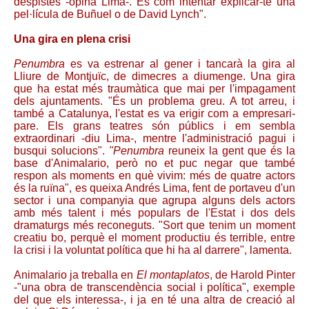
despistes -opina Lima-. És com intentar explicar-te una
pel·lícula de Buñuel o de David Lynch".
Una gira en plena crisi
Penumbra
es va estrenar al gener i tancarà la gira al
Lliure de Montjuïc, de dimecres a diumenge. Una gira
que ha estat més traumàtica que mai per l'impagament
dels ajuntaments. "És un problema greu. A tot arreu, i
també a Catalunya, l'estat es va erigir com a empresari-
pare. Els grans teatres són públics i em sembla
extraordinari -diu Lima-, mentre l'administració pagui i
busqui solucions".
"Penumbra
reuneix la gent que és la
base d'Animalario, però no et puc negar que també
respon als moments en què vivim: més de quatre actors
és la ruïna", es queixa Andrés Lima, fent de portaveu d'un
sector i una companyia que agrupa alguns dels actors
amb més talent i més populars de l'Estat i dos dels
dramaturgs més reconeguts. "Sort que tenim un moment
creatiu bo, perquè el moment productiu és terrible, entre
la crisi i la voluntat política que hi ha al darrere", lamenta.
Animalario ja treballa en
El montaplatos
, de Harold Pinter
-"una obra de transcendència social i política", exemple
del que els interessa-, i ja en té una altra de creació al