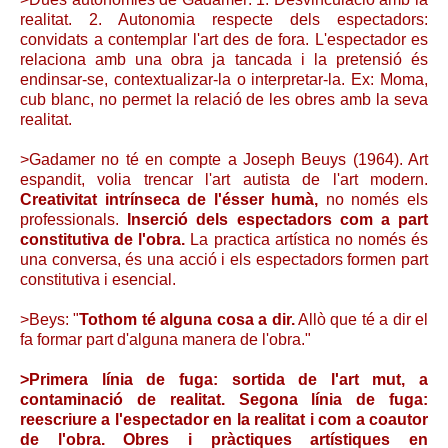
realitat. 2. Autonomia respecte dels espectadors:
convidats a contemplar l'art des de fora. L'espectador es
relaciona amb una obra ja tancada i la pretensió és
endinsar-se, contextualizar-la o interpretar-la. Ex: Moma,
cub blanc, no permet la relació de les obres amb la seva
realitat.
>Gadamer no té en compte a Joseph Beuys (1964). Art
espandit, volia trencar l'art autista de l'art modern.
Creativitat intrínseca de l'ésser humà,
no només els
professionals.
Inserció dels espectadors com a part
constitutiva de l'obra.
La practica artística no només és
una conversa, és una acció i els espectadors formen part
constitutiva i esencial.
>Beys: "
Tothom té alguna cosa a dir.
Allò que té a dir el
fa formar part d'alguna manera de l'obra."
>Primera línia de fuga: sortida de l'art mut, a
contaminació de realitat. Segona línia de fuga:
reescriure a l'espectador en la realitat i com a coautor
de l'obra. Obres i pràctiques artístiques en