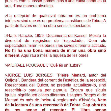
públics com si fossin pomes dins d'una caixa como es fa
ara, d'una manera obsoleta.
>La recepció de qualsevol obra no és un problema
intrínsec sinó que és un problema constituenc de l'obra. A
partir de llavors no hi ha obra sense l'espectador.
>Hans Haacke, 1959. Documenta de Kassel. Mostra la
diversitat de resgistres de l'espectador. Com els
espectadors miren les obres i les seves diferents actituds.
No hi ha una bona manera de mirar una obra sinó
diferent.
Aquí rau a més la riquesa de les obres.
>MICHAEL FOUCAULT, "Què és un autor?"
>JORGE LUIS BORGES. "Pierre Menard, autor del
Quijote". Bandera del corrent de l'estètica de la recepció.
Reescriptura del Quixot, no pretenia actualitzar-lo, sinó
reescribir-lo paraula per paraula. Encara que siguin
iguals, signifiquen coses diferents. I segons Borges el de
Menard és més ric inclou 4 segles més d'història.
Acte
de la lectura és una reecreació de l'obra. Cap obra no
és res sense el receptor. El llibre sense