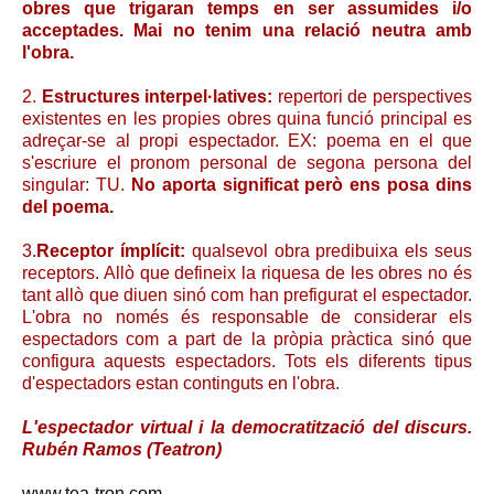
obres que trigaran temps en ser assumides i/o
acceptades. Mai no tenim una relació neutra amb
l'obra.
2.
Estructures interpel·latives:
repertori de perspectives
existentes en les propies obres quina funció principal es
adreçar-se al propi espectador. EX: poema en el que
s'escriure el pronom personal de segona persona del
singular: TU.
No aporta significat però ens posa dins
del poema.
3.
Receptor ímplícit:
qualsevol obra predibuixa els seus
receptors. Allò que defineix la riquesa de les obres no és
tant allò que diuen sinó com han prefigurat el espectador.
L'obra no només és responsable de considerar els
espectadors com a part de la pròpia pràctica sinó que
configura aquests espectadors. Tots els diferents tipus
d'espectadors estan continguts en l'obra.
L'espectador virtual i la democratització del discurs.
Rubén Ramos (Teatron)
www.tea-tron.com