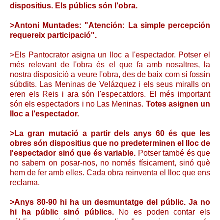
dispositius. Els públics són l'obra.
>Antoni Muntades: "Atención: La simple percepción
requereix participació".
>Els Pantocrator asigna un lloc a l'espectador. Potser el
més relevant de l'obra és el que fa amb nosaltres, la
nostra disposició a veure l'obra, des de baix com si fossin
súbdits. Las Meninas de Velázquez i els seus miralls on
eren els Reis i ara són l'especatdors. El més important
són els espectadors i no Las Meninas.
Totes asignen un
lloc a l'espectador.
>La gran mutació a partir dels anys 60 és que les
obres són dispositius que no predeterminen el lloc de
l'espectador sinó que és variable.
Potser també és que
no sabem on posar-nos, no només físicament, sinó què
hem de fer amb elles. Cada obra reinventa el lloc que ens
reclama.
>Anys 80-90 hi ha un desmuntatge del públic. Ja no
hi ha públic sinó públics.
No es poden contar els