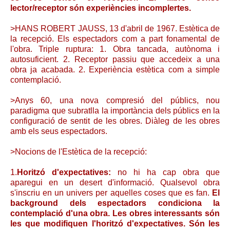
lector/receptor són experiències incomplertes.
>HANS ROBERT JAUSS, 13 d'abril de 1967. Estètica de
la recepció. Els espectadors com a part fonamental de
l'obra. Triple ruptura: 1. Obra tancada, autònoma i
autosuficient. 2. Receptor passiu que accedeix a una
obra ja acabada. 2. Experiència estètica com a simple
contemplació.
>Anys 60, una nova compresió del públics, nou
paradigma que subratlla la importància dels públics en la
configuració de sentit de les obres. Diàleg de les obres
amb els seus espectadors.
>Nocions de l'Estètica de la recepció:
1.
Horitzó d'expectatives:
no hi ha cap obra que
aparegui en un desert d'informació. Qualsevol obra
s'inscriu en un univers per aquelles coses que es fan.
El
background dels espectadors condiciona la
contemplació d'una obra. Les obres interessants són
les que modifiquen l'horitzó d'expectatives. Són les