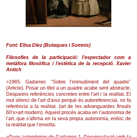
Font: Elisa Díez (Butaques i Somnis)
Filosofies de la participació: l’espectador com a
metàfora filosòfica i l’estètica de la recepció. Xavier
Antich
>1965. Gadamer. "Sobre l'immudiment del quadre"
(Article). Posar un títol a un quadre acabe sent abstracte.
Despareix referències concretes entre l'art i la realitat. El
mut silenci de l'art d'avui perquè és autoreferencial, no fa
referència a la realitat. (art de les advanguardes finsals
60's>art modern). Aquest procès acaba en l'autonomia de
l'art, que s'afirma en la seva propia autonomia, enlloc de
la realitat que l'envolta.
>Dues autonòmies de Gadamer: 1. Desvinculació amb la