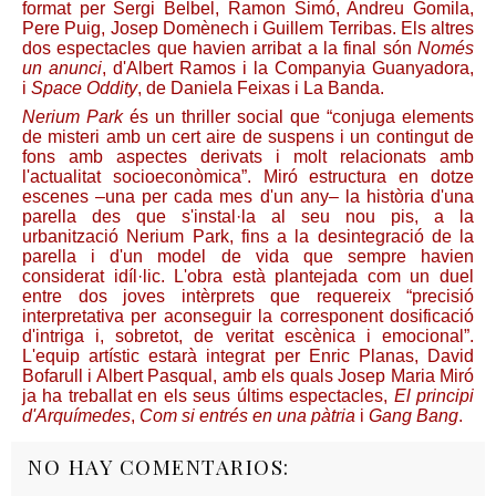
format per Sergi Belbel, Ramon Simó, Andreu Gomila,
Pere Puig, Josep Domènech i Guillem Terribas. Els altres
dos espectacles que havien arribat a la final són
Només
un anunci
, d'Albert Ramos i la Companyia Guanyadora,
i
Space Oddity
, de Daniela Feixas i La Banda.
Nerium Park
és un thriller social que “conjuga elements
de misteri amb un cert aire de suspens i un contingut de
fons amb aspectes derivats i molt relacionats amb
l'actualitat socioeconòmica”. Miró estructura en dotze
escenes –una per cada mes d'un any– la història d'una
parella des que s'instal·la al seu nou pis, a la
urbanització Nerium Park, fins a la desintegració de la
parella i d'un model de vida que sempre havien
considerat idíl·lic. L'obra està plantejada com un duel
entre dos joves intèrprets que requereix “precisió
interpretativa per aconseguir la corresponent dosificació
d'intriga i, sobretot, de veritat escènica i emocional”.
L'equip artístic estarà integrat per Enric Planas, David
Bofarull i Albert Pasqual, amb els quals Josep Maria Miró
ja ha treballat en els seus últims espectacles,
El principi
d'Arquímedes
,
Com si entrés en una pàtria
i
Gang Bang
.
NO HAY COMENTARIOS: