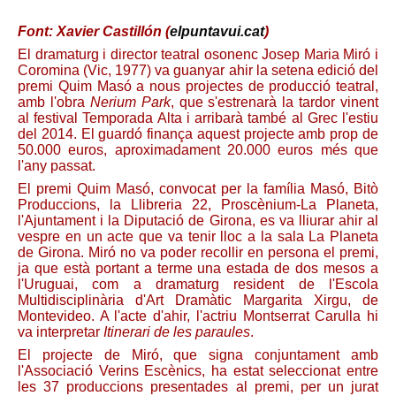
Font: Xavier Castillón (
elpuntavui.cat
)
El dramaturg i director teatral osonenc Josep Maria Miró i
Coromina (Vic, 1977) va guanyar ahir la setena edició del
premi Quim Masó a nous projectes de producció teatral,
amb l'obra
Nerium Park
, que s'estrenarà la tardor vinent
al festival Temporada Alta i arribarà també al Grec l'estiu
del 2014. El guardó finança aquest projecte amb prop de
50.000 euros, aproximadament 20.000 euros més que
l'any passat.
El premi Quim Masó, convocat per la família Masó, Bitò
Produccions, la Llibreria 22, Proscènium-La Planeta,
l'Ajuntament i la Diputació de Girona, es va lliurar ahir al
vespre en un acte que va tenir lloc a la sala La Planeta
de Girona. Miró no va poder recollir en persona el premi,
ja que està portant a terme una estada de dos mesos a
l'Uruguai, com a dramaturg resident de l'Escola
Multidisciplinària d'Art Dramàtic Margarita Xirgu, de
Montevideo. A l'acte d'ahir, l'actriu Montserrat Carulla hi
va interpretar
Itinerari de les paraules
.
El projecte de Miró, que signa conjuntament amb
l'Associació Verins Escènics, ha estat seleccionat entre
les 37 produccions presentades al premi, per un jurat