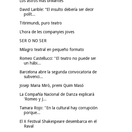
Los astros más brillantes
David Larible: “El insulto debería ser decir
polít...
Titirimundi, puro teatro
L'hora de les companyies joves
SER O NO SER
Milagro teatral en pequeño formato
Romeo Castellucci: "El teatro no puede ser
un hábi...
Barcelona abre la segunda convocatoria de
subvenci...
Josep Maria Miró, premi Quim Masó
La Compañía Nacional de Danza explicarà
'Romeo y J...
Tamara Rojo: "En la cultural hay corrupción
porque...
El X Festival Shakespeare desembarca en el
Raval