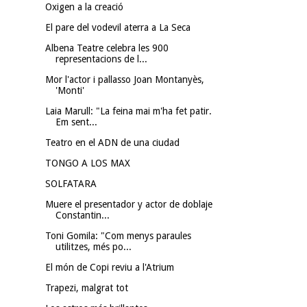
Oxigen a la creació
El pare del vodevil aterra a La Seca
Albena Teatre celebra les 900
representacions de l...
Mor l'actor i pallasso Joan Montanyès,
'Monti'
Laia Marull: "La feina mai m'ha fet patir.
Em sent...
Teatro en el ADN de una ciudad
TONGO A LOS MAX
SOLFATARA
Muere el presentador y actor de doblaje
Constantin...
Toni Gomila: "Com menys paraules
utilitzes, més po...
El món de Copi reviu a l'Atrium
Trapezi, malgrat tot