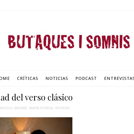
OME
CRÍTICAS
NOTICIAS
PODCAST
ENTREVISTA
d del verso clásico
SPACIOS
,
MADRID
,
MARTA POVEDA
,
NOTICIAS