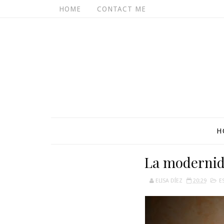
HOME
CONTACT ME
H
La modernida
ELISA DÍEZ
20:29
E