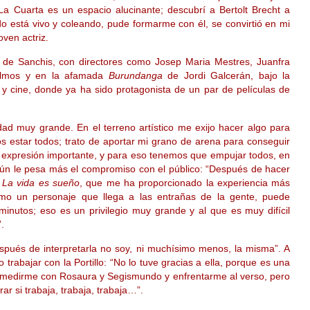
La Cuarta es un espacio alucinante; descubrí a Bertolt Brecht a
o está vivo y coleando, pude formarme con él, se convirtió en mi
ven actriz.
es de Sanchis, con directores como Josep Maria Mestres, Juanfra
 Olmos y en la afamada
Burundanga
de Jordi Galcerán, bajo la
n y cine, donde ya ha sido protagonista de un par de películas de
dad muy grande. En el terreno artístico me exijo hacer algo para
s estar todos; trato de aportar mi grano de arena para conseguir
de expresión importante, y para eso tenemos que empujar todos, en
 aún le pesa más el compromiso con el público: “Después de hacer
o
La vida es sueño
, que me ha proporcionado la experiencia más
mo un personaje que llega a las entrañas de la gente, puede
inutos; eso es un privilegio muy grande y al que es muy difícil
.
spués de interpretarla no soy, ni muchísimo menos, la misma”. A
 trabajar con la Portillo: “No lo tuve gracias a ella, porque es una
 medirme con Rosaura y Segismundo y enfrentarme al verso, pero
r si trabaja, trabaja, trabaja…”.