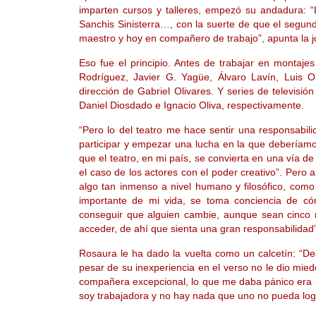
imparten cursos y talleres, empezó su andadura: “
Sanchis Sinisterra…, con la suerte de que el segund
maestro y hoy en compañero de trabajo”, apunta la jo
Eso fue el principio. Antes de trabajar en montaj
Rodríguez, Javier G. Yagüe, Álvaro Lavín, Luis
dirección de Gabriel Olivares. Y series de televisió
Daniel Diosdado e Ignacio Oliva, respectivamente.
“Pero lo del teatro me hace sentir una responsabili
participar y empezar una lucha en la que deberíamo
que el teatro, en mi país, se convierta en una vía 
el caso de los actores con el poder creativo”. Pero
algo tan inmenso a nivel humano y filosófico, com
importante de mi vida, se toma conciencia de có
conseguir que alguien cambie, aunque sean cinco m
acceder, de ahí que sienta una gran responsabilidad”
Rosaura le ha dado la vuelta como un calcetín: “De
pesar de su inexperiencia en el verso no le dio miedo
compañera excepcional, lo que me daba pánico era
soy trabajadora y no hay nada que uno no pueda logra