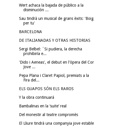
Wert achaca la bajada de público a la
disminución ...
Sau tindrà un musical de grans èxits: 'Boig
per tu'
BARCELONA
DE ITALIANADAS Y OTRAS HISTORIAS
Sergi Belbel: ´Si pudiera, la derecha
prohibiría e...
'Dido i Aeneas', el debut en l'òpera del Cor
Jove ...
Pepa Plana i Claret Papiol, premiats a la
Fira del...
ELS GUAPOS SÓN ELS RAROS
Y la obra continuará
Bambalinas en la ‘suite’ real
Del monestir al teatre compromès
El Lliure tindrà una companyia jove estable