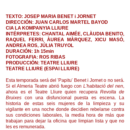
TEXTO: JOSEP MARIA BENET i JORNET
DIRECCIÓN: JUAN CARLOS MARTEL BAYOD
CIA LA KOMPANYIA LLIURE
INTÉRPRETES: CHANTAL AIMÉE, CLÀUDIA BENITO,
RAQUEL FERRI, ÀUREA MÀRQUEZ, XICU MASÓ,
ANDREA ROS, JÚLIA TRUYOL
DURACIÓN: 1h 15min
FOTOGRAFIA: ROS RIBAS
PRODUCCIÓN: TEATRE LLIURE
TEATRE LLIURE (ESPAI LLIURE)
Esta temporada será del 'Papitu' Benet i Jornet o no será.
Si el Almeria Teatre abrió fuego con
L'habitació del nen
,
ahora es el Teatre Lliure quien recupera
Revolta de
Bruixes
con una disfuncional puesta es escena. La
historia de estas seis mujeres de la limpieza y su
vigilante en una noche donde decidien rebelarse contra
sus condiciones laborales, la media hora de más que
trabajan para dejar la oficina que limpian lista y que no
les es remunerada.