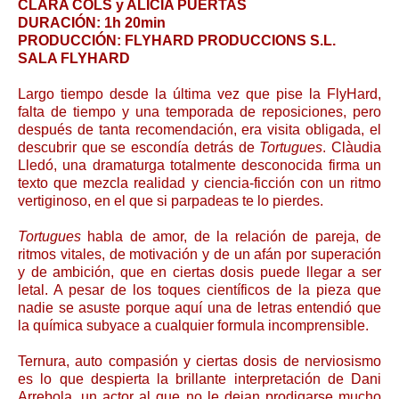
CLARA COLS y ALÍCIA PUERTAS
DURACIÓN: 1h 20min
PRODUCCIÓN: FLYHARD PRODUCCIONS S.L.
SALA FLYHARD
Largo tiempo desde la última vez que pise la FlyHard,
falta de tiempo y una temporada de reposiciones, pero
después de tanta recomendación, era visita obligada, el
descubrir que se escondía detrás de
Tortugues
. Clàudia
Lledó, una dramaturga totalmente desconocida firma un
texto que mezcla realidad y ciencia-ficción con un ritmo
vertiginoso, en el que si parpadeas te lo pierdes.
Tortugues
habla de amor, de la relación de pareja, de
ritmos vitales, de motivación y de un afán por superación
y de ambición, que en ciertas dosis puede llegar a ser
letal. A pesar de los toques científicos de la pieza que
nadie se asuste porque aquí una de letras entendió que
la química subyace a cualquier formula incomprensible.
Ternura, auto
compasión y ciertas dosis de nerviosismo
es lo que despierta la brillante interpretación de Dani
Arrebola, un actor al que no le dejan prodigarse mucho