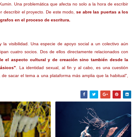
 Kumin. Una problemática que afecta no solo a la hora de escribir
er describir el proyecto. De este modo,
se abre las puertas a los
ógrafos en el proceso de escritura.
 la visibilidad. Una especie de apoyo social a un colectivo aún
cipan cuatro socios. Dos de ellos directamente relacionados con
e el aspecto cultural y de creación sino también desde la
básicos"
. La identidad sexual, al fin y al cabo, es una cuestión
 de sacar el tema a una plataforma más amplia que la habitual",