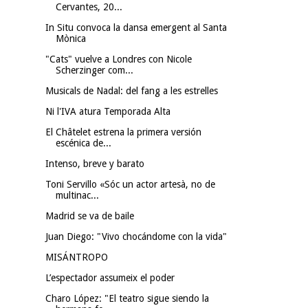
Cervantes, 20...
In Situ convoca la dansa emergent al Santa
Mònica
"Cats" vuelve a Londres con Nicole
Scherzinger com...
Musicals de Nadal: del fang a les estrelles
Ni l'IVA atura Temporada Alta
El Châtelet estrena la primera versión
escénica de...
Intenso, breve y barato
Toni Servillo «Sóc un actor artesà, no de
multinac...
Madrid se va de baile
Juan Diego: "Vivo chocándome con la vida"
MISÁNTROPO
L’espectador assumeix el poder
Charo López: "El teatro sigue siendo la