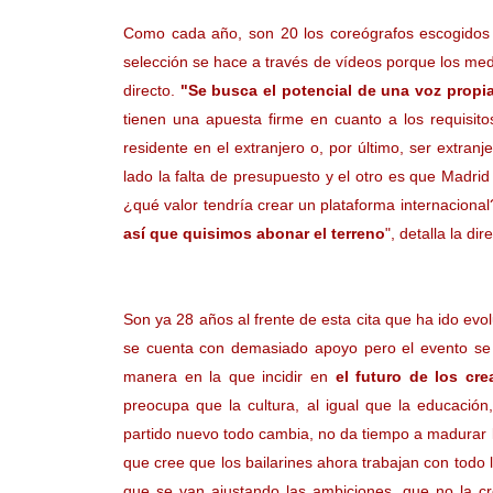
Como cada año, son 20 los coreógrafos escogidos p
selección se hace a través de vídeos porque los med
directo.
"Se busca el potencial de una voz propi
tienen una apuesta firme en cuanto a los requisit
residente en el extranjero o, por último, ser extran
lado la falta de presupuesto y el otro es que Madrid
¿qué valor tendría crear un plataforma internaciona
así que quisimos abonar el terreno
", detalla la d
Son ya 28 años al frente de esta cita que ha ido evo
se cuenta con demasiado apoyo pero el evento se 
manera en la que incidir en
el futuro de los cr
preocupa que la cultura, al igual que la educación
partido nuevo todo cambia, no da tiempo a madurar los
que cree que los bailarines ahora trabajan con todo
que se van ajustando las ambiciones, que no la cr