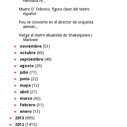
hermana fe...
Muere D´Odorico, figura clave del teatro
español
Pou se convierte en el director de orquesta
alemán...
Viatge al teatre elisabetià de Shakespeare i
Marlowe
►
noviembre
(53)
►
octubre
(60)
►
septiembre
(49)
►
agosto
(20)
►
julio
(77)
►
junio
(22)
►
mayo
(12)
►
abril
(27)
►
marzo
(42)
►
febrero
(31)
►
enero
(13)
►
2013
(995)
►
2012
(1415)