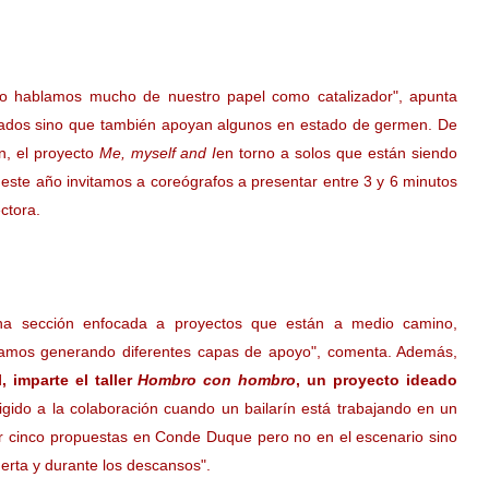
 eso hablamos mucho de nuestro papel como catalizador"
, apunta
inados sino que también apoyan algunos en estado de germen. De
n, el proyecto
Me, myself and I
en torno a solos que están siendo
 este año
invitamos a coreógrafos a presentar entre 3 y 6 minutos
ectora.
na sección enfocada a proyectos que están a medio camino,
tamos generando diferentes capas de apoyo", comenta. Además,
, imparte el taller
Hombro con hombro
, un proyecto ideado
igido a la colaboración cuando un bailarín está trabajando en un
r cinco propuestas en Conde Duque pero no en el escenario sino
uerta y durante los descansos".