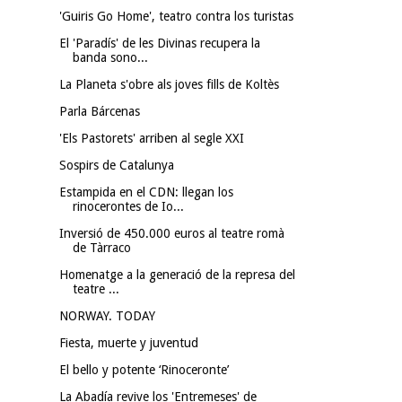
'Guiris Go Home', teatro contra los turistas
El 'Paradís' de les Divinas recupera la
banda sono...
La Planeta s'obre als joves fills de Koltès
Parla Bárcenas
'Els Pastorets' arriben al segle XXI
Sospirs de Catalunya
Estampida en el CDN: llegan los
rinocerontes de Io...
Inversió de 450.000 euros al teatre romà
de Tàrraco
Homenatge a la generació de la represa del
teatre ...
NORWAY. TODAY
Fiesta, muerte y juventud
El bello y potente ‘Rinoceronte’
La Abadía revive los 'Entremeses' de