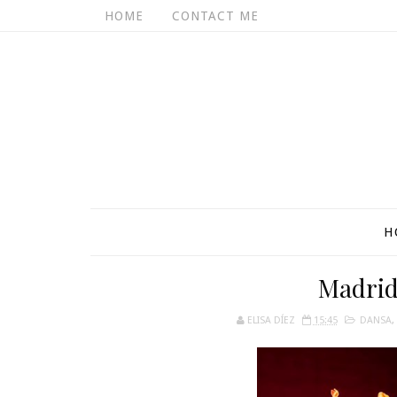
HOME
CONTACT ME
H
Madrid 
ELISA DÍEZ
15:45
DANSA
,