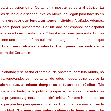
ara participar en el Certamen y mostrar su obra al público. La
ios de los que disponen, explica Kumin, no llegan para hacerlo en
a, un creador que tenga un toque individual"
, añade. Además,
os para poder presentarse. Por un lado ser español, ser español
jero afincado en nuestro país. "Hay dos razones para esto. Por un
 tiene una enorme oferta cultural a lo largo del año, de modo que
l?
Los coreógrafos españoles también quieren ser vistos aquí
irectora del Certamen.
lucionando y se atisba el cambio. No obstante, continúa Kumin, no
va renovando. Lo importante, de todos modos, opina que es la
eadores que, al mismo tiempo, es el futuro del público
. "Me
, dependa tanto de la política, porque si cada vez que entra un
 proyectos y genera frustración", critica. Por otro lado, es de las
 lo que pueden para generar puentes. Una dinámica más ágil en la
eatividad.
"La gente que quiere arriesgar lo hace a pequeña