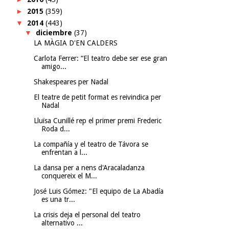
►
2015
(359)
▼
2014
(443)
▼
diciembre
(37)
LA MÀGIA D'EN CALDERS
Carlota Ferrer: “El teatro debe ser ese gran
amigo...
Shakespeares per Nadal
El teatre de petit format es reivindica per
Nadal
Lluïsa Cunillé rep el primer premi Frederic
Roda d...
La compañía y el teatro de Távora se
enfrentan a l...
La dansa per a nens d'Aracaladanza
conquereix el M...
José Luis Gómez: "El equipo de La Abadía
es una tr...
La crisis deja el personal del teatro
alternativo ...