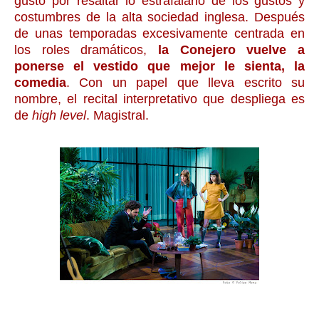
gusto por resaltar lo estrafalario de los gustos y
costumbres de la alta sociedad inglesa. Después
de unas temporadas excesivamente centrada en
los roles dramáticos,
la Conejero vuelve a
ponerse el vestido que mejor le sienta, la
comedia
. Con un papel que lleva escrito su
nombre, el recital interpretativo que despliega es
de
high level
. Magistral.