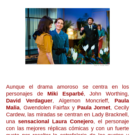
Aunque el drama amoroso se centra en los
personajes de
Miki Esparbé
, John Worthing,
David Verdaguer
, Algernon Moncrieff,
Paula
Malia
, Gwendolen Fairfax y
Paula Jornet
, Cecily
Cardew, las miradas se centran en Lady Bracknell,
una
sensacional Laura Conejero
, el personaje
con las mejores réplicas cómicas y con un fuerte