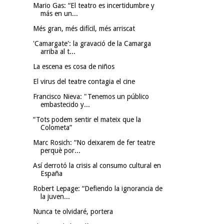
Mario Gas: “El teatro es incertidumbre y
más en un...
Més gran, més difícil, més arriscat
'Camargate': la gravació de la Camarga
arriba al t...
La escena es cosa de niños
El virus del teatre contagia el cine
Francisco Nieva: "Tenemos un público
embastecido y...
“Tots podem sentir el mateix que la
Colometa”
Marc Rosich: “No deixarem de fer teatre
perquè por...
Así derrotó la crisis al consumo cultural en
España
Robert Lepage: “Defiendo la ignorancia de
la juven...
Nunca te olvidaré, portera