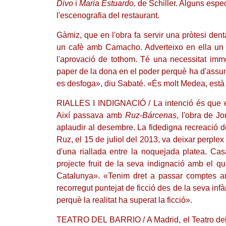
Divo
i
Maria Estuardo,
de Schiller. Alguns espec
l'escenografia del restaurant.
Gàmiz, que en l'obra fa servir una pròtesi denta
un cafè amb Camacho. Adverteixo en ella un d
l'aprovació de tothom. Té una necessitat imm
paper de la dona en el poder perquè ha d'assum
es desfoga», diu Sabaté. «És molt Medea, està fer
RIALLES I INDIGNACIÓ / La intenció és que el p
Així passava amb
Ruz-Bárcenas
, l'obra de J
aplaudir al desembre. La fidedigna recreació de
Ruz, el 15 de juliol del 2013, va deixar perplex
d'una riallada entre la noquejada platea. Ca
projecte fruit de la seva indignació amb el qu
Catalunya». «Tenim dret a passar comptes a
recorregut puntejat de ficció des de la seva inf
perquè la realitat ha superat la ficció».
TEATRO DEL BARRIO / A Madrid, el Teatro del 