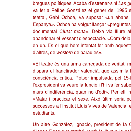
bregues polítiques. Acaba d'estrenar-s'hi
Las g
va fer a Felipe González el gener del 1995 s
teatral, Gabi Ochoa, va suposar «un abans i
Espanya». Ochoa ha volgut llançar «preguntes 
documental
Ciutat morta
». Deixa via lliure 
abandonar el vessant d'espectacle. «Com deia Ja
en un. És el que hem intentat fer amb aquesta
d'altres, de
western
de paraules».
«El teatre és una arma carregada de veritat, m
dispara el franctirador valencià, que assimila 
consciència crítica. Potser impulsada pel 15
l'expresident va veure la funció i l'hi va fer 
murs d'indiferència, quan no d'odi». Per ell
«Matar i practicar el sexe. Això últim seria 
successos a l'Institut Lluís Vives de Valencia, 
estudiants.
Un altre González, Ignacio, president de la