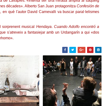
la de Lavapiés. «Intenta ser una mirada àmplia al saqueig
times dècades». Alberto San Juan protagonitza
Confesión de
,
en què l'autor David Carnevalli va buscar paral·lelismes
l sorprenent musical
Hendaya
.
Cuando Adolfo encontró a
que s'atreveix a fantasiejar amb un Urdangarín a qui «dos
cehomo».