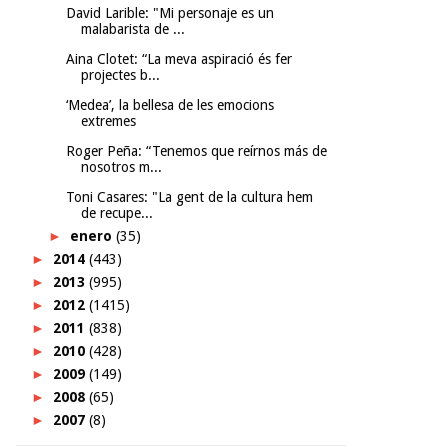
David Larible: "Mi personaje es un
malabarista de ...
Aina Clotet: “La meva aspiració és fer
projectes b...
‘Medea’, la bellesa de les emocions
extremes
Roger Peña: “Tenemos que reírnos más de
nosotros m...
Toni Casares: "La gent de la cultura hem
de recupe...
►
enero
(35)
►
2014
(443)
►
2013
(995)
►
2012
(1415)
►
2011
(838)
►
2010
(428)
►
2009
(149)
►
2008
(65)
►
2007
(8)