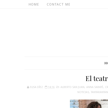
HOME
CONTACT ME
H
El teatr
ELISA DÍEZ
14:16
ALBERTO SAN JUAN
,
ANNA SABATÉ
,
CR
NOTICIAS
,
TANTARANTA