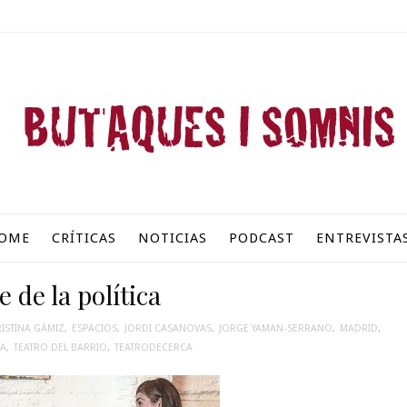
OME
CRÍTICAS
NOTICIAS
PODCAST
ENTREVISTA
e de la política
ISTINA GÁMIZ
,
ESPACIOS
,
JORDI CASANOVAS
,
JORGE YAMAN-SERRANO
,
MADRID
,
NA
,
TEATRO DEL BARRIO
,
TEATRODECERCA