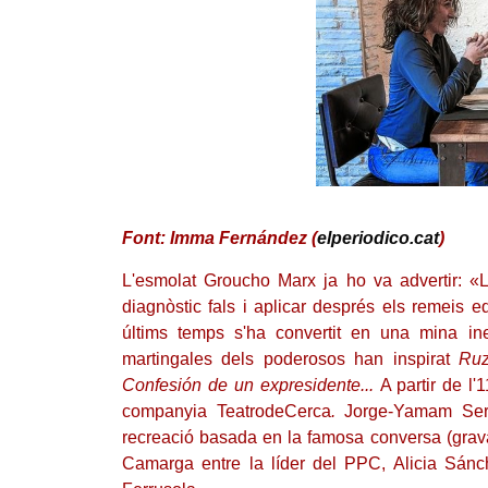
Font: Imma Fernández (
elperiodico.cat
)
L'esmolat Groucho Marx ja ho va advertir: «La
diagnòstic fals i aplicar després els remeis equ
últims temps s'ha convertit en una mina ine
martingales dels poderosos han inspirat
Ruz
Confesión de un expresidente...
A partir de l'
companyia TeatrodeCerca
.
Jorge-Yamam Serr
recreació basada en la famosa conversa (grava
Camarga entre la líder del PPC, Alicia Sánc