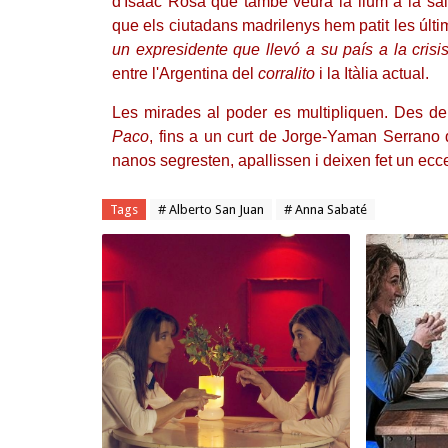
d'Isaac Rosa que també veurà la llum a la sa
que els ciutadans madrilenys hem patit les úl
un expresidente que llevó a su país a la crisis
entre l'Argentina del
corralito
i la Itàlia actual.
Les mirades al poder es multipliquen. Des de
Paco
, fins a un curt de Jorge-Yaman Serrano 
nanos segresten, apallissen i deixen fet un ec
Tags
# Alberto San Juan
# Anna Sabaté