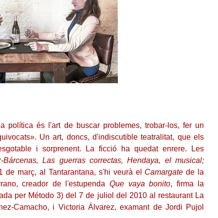
 política és l'art de buscar problemes, trobar-los, fer un
ivocats». Un art, doncs, d'indiscutible teatralitat, que els
sgotable i sorprenent. La ficció ha quedat enrere. Les
-Bárcenas, Las guerras correctas, Hendaya, el musical;
11 de març, al Tantarantana, s'hi veurà el
Camargate
de la
ano, creador de l'estupenda
Que vaya bonito
, firma la
da per Método 3) del 7 de juliol del 2010 al restaurant La
hez-Camacho, i Victoria Álvarez, examant de Jordi Pujol