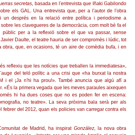
uerras secretas
, basada en l'entrevista que Iñaki Gabilondo
obre els GAL. Una entrevista que, per a l'autor de l'obra
 un després en la relació entre política i periodisme a
sobre les clavegueres de la democràcia, com molt bé fa el
al públic per a la reflexió sobre el que va passar, sense
vier Daulte, el teatre hauria de ser compromès i lúdic, tot
 obra, que, en ocasions, té un aire de comèdia bufa, i en
és reflexiu que les notícies que treballen la immediatesa»,
l'auge del teló polític a una crisi que «ha burxat la nostra
-M i el ¡Ja n'hi ha prou!». També anuncia que algú afí a
saber. «És la primera vegada que les meves paraules aixequen
, només hi ha dues coses que no es poden fer en escena:
pornografia, no teatre». La seva pròxima bala serà per als
el febrer del 2012, quan els policies van carregar contra els
 Comunitat de Madrid, ha inspirat
González,
la nova obra