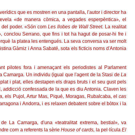
 verídics que es mostren en una pantalla, l'autor i director ha
revela «de manera còmica, a vegades esperpèntica», el
os del poder. «Són com
Les llobes de Wall Street.
La realitat
», conclou Serrano, que fins i tot ha hagut de posar-hi fre i
erquè la platea les entengués. La seva conversa va ser molt
istina Gàmiz i Anna Sabaté, sota els ficticis noms d'Antonia
t pilotes fora i amenaçant els periodistes al Parlament
a Camarga. Un individu (igual que l'agent de la Stasi de
La
plat i plat, elles destapen els draps bruts i el seu gust pels
l, addicció confessada de la que es diu Antonia. Claven les
ia
, els Pujol, Artur Mas, Piqué, Moragas, Rubalcaba, el
cas
Tarragona i Andorra, i es relaxen debatent sobre el bòtox i la
e La Camarga, d'una «teatralitat extrema, bestial», va
ndre com a referents la sèrie
House of cards,
la pel·lícula
El