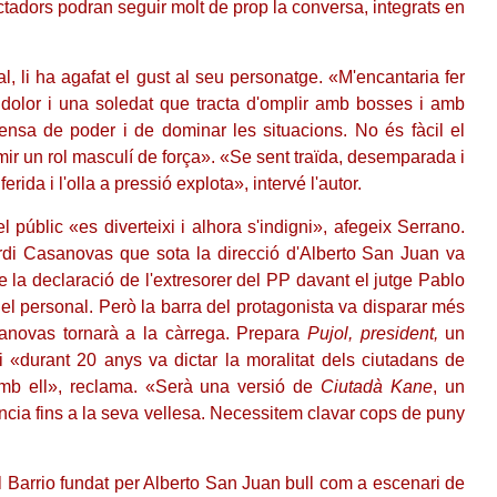
tadors podran seguir molt de prop la conversa, integrats en
l, li ha agafat el gust al seu personatge. «M'encantaria fer
olor i una soledat que tracta d'omplir amb bosses i amb
ensa de poder i de dominar les situacions. No és fàcil el
ir un rol masculí de força». «Se sent traïda, desemparada i
ida i l'olla a pressió explota», intervé l'autor.
úblic «es diverteixi i alhora s'indigni», afegeix Serrano.
ordi Casanovas que sota la direcció d'Alberto San Juan va
 la declaració de l'extresorer del PP davant el jutge Pablo
 el personal. Però la barra del protagonista va disparar més
sanovas tornarà a la càrrega. Prepara
Pujol, president,
un
i «durant 20 anys va dictar la moralitat dels ciutadans de
mb ell», reclama. «Serà una versió de
Ciutadà Kane
, un
ància fins a la seva vellesa. Necessitem clavar cops de puny
Barrio fundat per Alberto San Juan bull com a escenari de