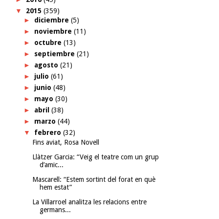
▼
2015
(359)
►
diciembre
(5)
►
noviembre
(11)
►
octubre
(13)
►
septiembre
(21)
►
agosto
(21)
►
julio
(61)
►
junio
(48)
►
mayo
(30)
►
abril
(38)
►
marzo
(44)
▼
febrero
(32)
Fins aviat, Rosa Novell
Llàtzer Garcia: “Veig el teatre com un grup
d’amic...
Mascarell: “Estem sortint del forat en què
hem estat”
La Villarroel analitza les relacions entre
germans...