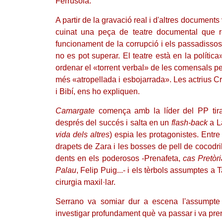
Ferrusola.
A partir de la gravació real i d'altres documents
cuinat una peça de teatre documental que 
funcionament de la corrupció i els passadiss
no es pot superar. El teatre està en la política
ordenar el «torrent verbal» de les comensals p
més «atropellada i esbojarrada». Les actrius Cr
i Bibí, ens ho expliquen.
Camargate
comença amb la líder del PP tiran
després del succés i salta en un
flash-back
a L
vida dels altres
) espia les protagonistes. Entre 
drapets de Zara i les bosses de pell de cocodri
dents en els poderosos -Prenafeta,
cas Pretòr
Palau
, Felip Puig...- i els tèrbols assumptes a 
cirurgia maxil·lar.
Serrano va somiar dur a escena l'assumpte d
investigar profundament què va passar i va pre