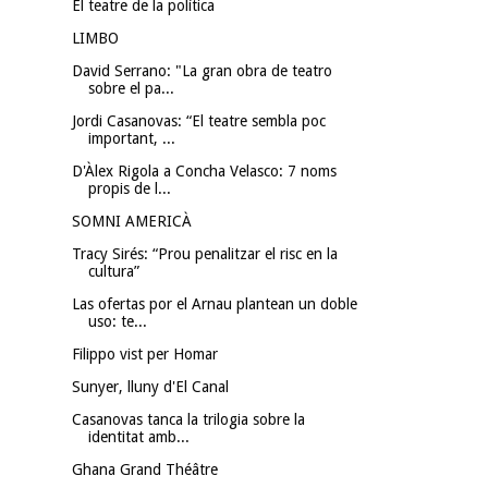
El teatre de la política
LIMBO
David Serrano: "La gran obra de teatro
sobre el pa...
Jordi Casanovas: “El teatre sembla poc
important, ...
D'Àlex Rigola a Concha Velasco: 7 noms
propis de l...
SOMNI AMERICÀ
Tracy Sirés: “Prou penalitzar el risc en la
cultura”
Las ofertas por el Arnau plantean un doble
uso: te...
Filippo vist per Homar
Sunyer, lluny d'El Canal
Casanovas tanca la trilogia sobre la
identitat amb...
Ghana Grand Théâtre