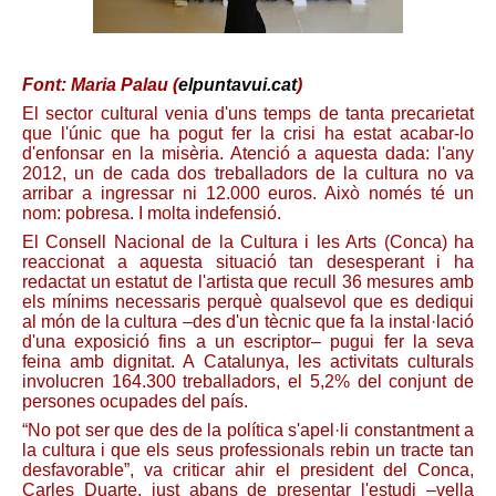
Font: Maria Palau (
elpuntavui.cat
)
El sector cultural venia d'uns temps de tanta precarietat
que l'únic que ha pogut fer la crisi ha estat acabar-lo
d'enfonsar en la misèria. Atenció a aquesta dada: l'any
2012, un de cada dos treballadors de la cultura no va
arribar a ingressar ni 12.000 euros. Això només té un
nom: pobresa. I molta indefensió.
El Consell Nacional de la Cultura i les Arts (Conca) ha
reaccionat a aquesta situació tan desesperant i ha
redactat un estatut de l'artista que recull 36 mesures amb
els mínims necessaris perquè qualsevol que es dediqui
al món de la cultura –des d'un tècnic que fa la instal·lació
d'una exposició fins a un escriptor– pugui fer la seva
feina amb dignitat. A Catalunya, les activitats culturals
involucren 164.300 treballadors, el 5,2% del conjunt de
persones ocupades del país.
“No pot ser que des de la política s'apel·li constantment a
la cultura i que els seus professionals rebin un tracte tan
desfavorable”, va criticar ahir el president del Conca,
Carles Duarte, just abans de presentar l'estudi –vella