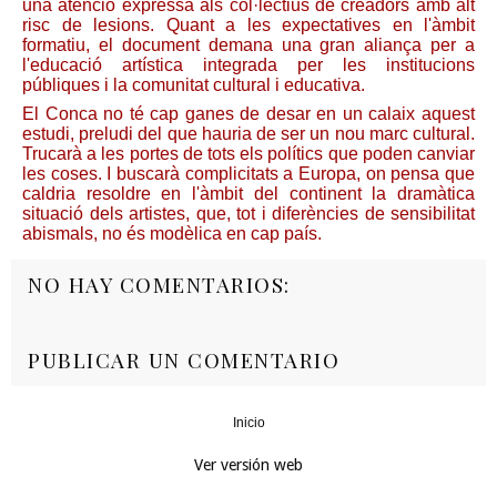
una atenció expressa als col·lectius de creadors amb alt
risc de lesions. Quant a les expectatives en l'àmbit
formatiu, el document demana una gran aliança per a
l'educació artística integrada per les institucions
públiques i la comunitat cultural i educativa.
El Conca no té cap ganes de desar en un calaix aquest
estudi, preludi del que hauria de ser un nou marc cultural.
Trucarà a les portes de tots els polítics que poden canviar
les coses. I buscarà complicitats a Europa, on pensa que
caldria resoldre en l'àmbit del continent la dramàtica
situació dels artistes, que, tot i diferències de sensibilitat
abismals, no és modèlica en cap país.
NO HAY COMENTARIOS:
PUBLICAR UN COMENTARIO
Inicio
‹
›
Ver versión web