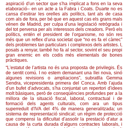
aspiració d'un sector que s'ha implicat a fons en la seva
elaboració– en un acte a la Fabra i Coats. Duarte no es
cansa d'estirar les orelles als polítics, tant als de casa
com als de fora, per bé que en aquest cas els grans mals
vénen de Madrid, per culpa d'una legislació retrògrada i
del tot perversa per als interessos dels creadors. Però els
polítics, entén el president de l'organisme, no són res
més que un reflex d'una societat que “no es fa el càrrec”
dels problemes tan particulars i complexos dels artistes. I,
posats a renyar, també ho fa al sector, sovint el seu propi
gran enemic en els codis més elementals de bones
pràctiques.
“L'estatut de l'artista no és una proposta de privilegis. És
de sentit comú. I no estem demanant una llei nova, sinó
algunes revisions o ampliacions”, subratlla Gemma
Sendra, vicepresidenta primera del Conca. Amb l'ajuda
d'un bufet d'advocats, s'ha conjuntat un repertori d'idees
molt bàsiques, però de conseqüències profundes per a la
millora de la situació fiscal, laboral, contractual i de
formació dels agents culturals, com ara un tipus
superreduït d'IVA del 4% de manera generalitzada; un
sistema de representació sindical; un règim de protecció
que compensi la dificultat d'assolir la prestació d'atur a
causa de la curta durada d'alguns contractes laborals, i