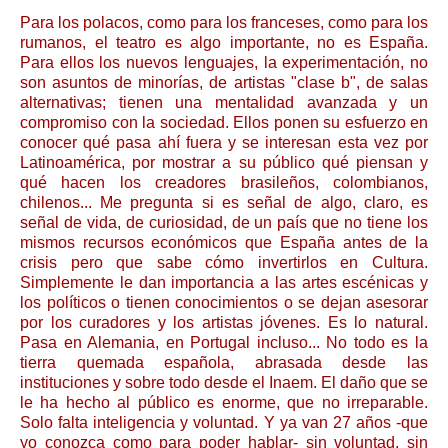
Para los polacos, como para los franceses, como para los
rumanos, el teatro es algo importante, no es España.
Para ellos los nuevos lenguajes, la experimentación, no
son asuntos de minorías, de artistas "clase b", de salas
alternativas; tienen una mentalidad avanzada y un
compromiso con la sociedad. Ellos ponen su esfuerzo en
conocer qué pasa ahí fuera y se interesan esta vez por
Latinoamérica, por mostrar a su público qué piensan y
qué hacen los creadores brasileños, colombianos,
chilenos... Me pregunta si es señal de algo, claro, es
señal de vida, de curiosidad, de un país que no tiene los
mismos recursos económicos que España antes de la
crisis pero que sabe cómo invertirlos en Cultura.
Simplemente le dan importancia a las artes escénicas y
los políticos o tienen conocimientos o se dejan asesorar
por los curadores y los artistas jóvenes. Es lo natural.
Pasa en Alemania, en Portugal incluso... No todo es la
tierra quemada española, abrasada desde las
instituciones y sobre todo desde el Inaem. El daño que se
le ha hecho al público es enorme, que no irreparable.
Solo falta inteligencia y voluntad. Y ya van 27 años -que
yo conozca como para poder hablar- sin voluntad, sin