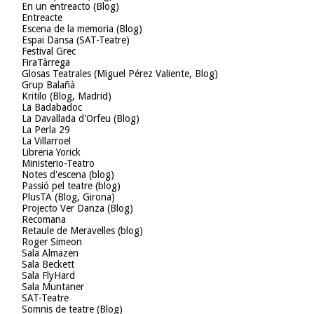
En un entreacto (Blog)
Entreacte
Escena de la memoria (Blog)
Espai Dansa (SAT-Teatre)
Festival Grec
FiraTàrrega
Glosas Teatrales (Miguel Pérez Valiente, Blog)
Grup Balañà
Kritilo (Blog, Madrid)
La Badabadoc
La Davallada d'Orfeu (Blog)
La Perla 29
La Villarroel
Libreria Yorick
Ministerio-Teatro
Notes d'escena (blog)
Passió pel teatre (blog)
PlusTA (Blog, Girona)
Projecto Ver Danza (Blog)
Recomana
Retaule de Meravelles (blog)
Roger Simeon
Sala Almazen
Sala Beckett
Sala FlyHard
Sala Muntaner
SAT-Teatre
Somnis de teatre (Blog)