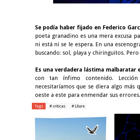
Se podía haber fijado en Federico Gar
poeta granadino es una mera excusa pa
ni está ni se le espera. En una escenog
buscando: sol, playa y chiringuitos. Pero
Es una verdadera lástima malbaratar e
con tan ínfimo contenido. Lección
necesitaríamos que se diera algo más q
oeste a este para enmendar sus errore
Tags
# criticas
# Lliure