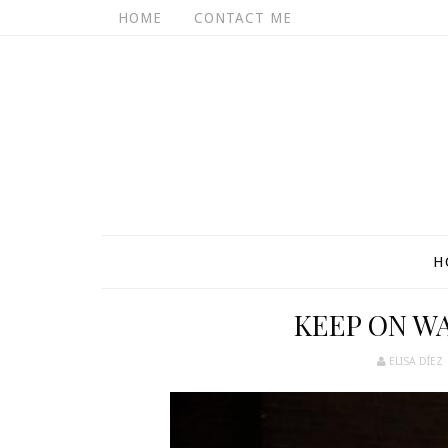
HOME
CONTACT ME
H
KEEP ON W
ELISA DÍEZ