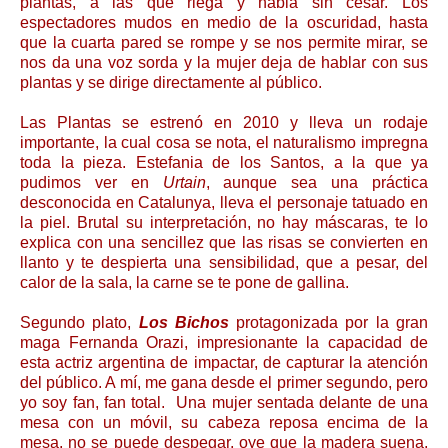
plantas, a las que riega y habla sin cesar. Los
espectadores mudos en medio de la oscuridad, hasta
que la cuarta pared se rompe y se nos permite mirar, se
nos da una voz sorda y la mujer deja de hablar con sus
plantas y se dirige directamente al público.
Las Plantas se estrenó en 2010 y lleva un rodaje
importante, la cual cosa se nota, el naturalismo impregna
toda la pieza. Estefania de los Santos, a la que ya
pudimos ver en
Urtain
, aunque sea una práctica
desconocida en Catalunya, lleva el personaje tatuado en
la piel. Brutal su interpretación, no hay máscaras, te lo
explica con una sencillez que las risas se convierten en
llanto y te despierta una sensibilidad, que a pesar, del
calor de la sala, la carne se te pone de gallina.
Segundo plato,
Los Bichos
protagonizada por la gran
maga Fernanda Orazi, impresionante la capacidad de
esta actriz argentina de impactar, de capturar la atención
del público. A mí, me gana desde el primer segundo, pero
yo soy fan, fan total. Una mujer sentada delante de una
mesa con un móvil, su cabeza reposa encima de la
mesa, no se puede despegar, oye que la madera suena,