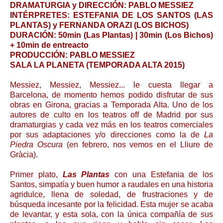
DRAMATURGIA y DIRECCIÓN: PABLO MESSIEZ
INTÉRPRETES: ESTEFANIA DE LOS SANTOS (LAS
PLANTAS) y FERNANDA ORAZI (LOS BICHOS)
DURACIÓN: 50min (Las Plantas) | 30min (Los Bichos)
+ 10min de entreacto
PRODUCCIÓN: PABLO MESSIEZ
SALA LA PLANETA (TEMPORADA ALTA 2015)
Messiez, Messiez, Messiez... le cuesta llegar a
Barcelona, de momento hemos podido disfrutar de sus
obras en Girona, gracias a Temporada Alta. Uno de los
autores de culto en los teatros off de Madrid por sus
dramaturgias y cada vez más en los teatros comerciales
por sus adaptaciones y/o direcciones como la de
La
Piedra Oscura
(en febrero, nos vemos en el Lliure de
Gràcia).
Primer plato,
Las Plantas
con una Estefania de los
Santos, simpatía y buen humor a raudales en una historia
agridulce, llena de soledad, de frustraciones y de
búsqueda incesante por la felicidad. Esta mujer se acaba
de levantar, y esta sola, con la única compañía de sus