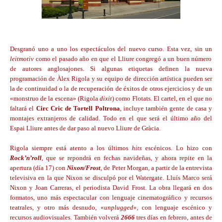
Desgranó uno a uno los espectáculos del nuevo curso. Esta vez, sin un
leitmotiv
como el pasado año en que el Lliure congregó a un buen número
de autores anglosajones. Si algunas etiquetas definen la nueva
programación de Àlex Rigola y su equipo de dirección artística pueden ser
la de continuidad o la de recuperación de éxitos de otros ejercicios y de un
«monstruo de la escena» (Rigola
dixit
) como Flotats. El cartel, en el que no
faltará el
Circ Cric de Tortell Poltrona
, incluye también gente de casa y
montajes extranjeros de calidad. Todo en el que será el último año del
Espai Lliure antes de dar paso al nuevo Lliure de Gràcia.
Rigola siempre está atento a los últimos
hits
escénicos. Lo hizo con
Rock’n’roll
, que se repondrá en fechas navideñas, y ahora repite en la
apertura (día 17) con
Nixon/Frost
,
de Peter Morgan
,
a partir de la entrevista
televisiva en la que Nixon se disculpó por el Watergate. Lluís Marco será
Nixon y Joan Carreras, el periodista David Frost. La obra llegará en dos
formatos, uno más espectacular con lenguaje cinematográfico y recursos
teatrales, y otro más desnudo, «
unplugged
», con lenguaje escénico y
recursos audiovisuales. También volverá
2666
tres días en febrero, antes de