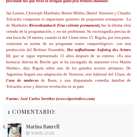
fascinant noi que treia la llengua quan feia treballs manuals
.
Jan Lawers, Christoph Marthaler, Heiner Müller, Daniel Veronese y Claudio
Tolcachir componen el impactante quinteto de propuestas extranjeras . La
de Marthaler,
Riesenbutzbach (Una colònia permanent
)
, fue la última obra
cerrada de la programación, y no sin problemas. Su escenografía precisa de
una boca de 18 metros, cuando la del Lliure tiene 15. Rigola, por otra parte,
vulnerará su norma de no programar teatro «arqueológico», con una
producción del Berliner Ensemble,
Der aufhaltsame Aufstieg des Arturo
Ui
, que se sigue representado 15 años después de su estreno. «Es una
herencia directa de Brecht que se ha encargado de mantener viva Martin
Wuttke», dijo Rigola sobre uno de los grandes actores alemanes. De
Argentina llegará una adaptación de Veronese, otro habitual del Lliure, de
Casa de muñecas
de Ibsen, y una disparatada comedia familiar de
Tolcachir, actor y director revelación en su país.
Fuente: José Carlos Sorribes (www.elperiodico.com)
1 COMENTARIO:
Marina Raurell
5/9/09, 21:24