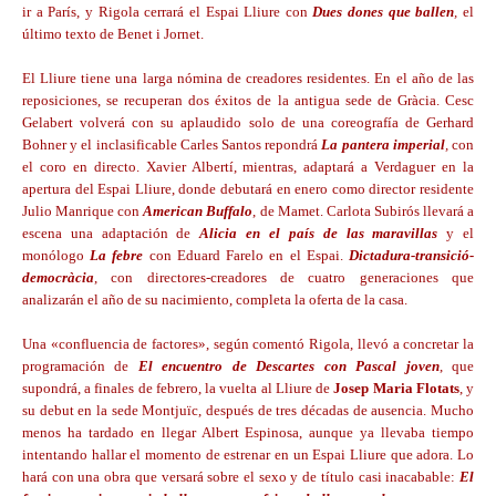
ir a París, y Rigola cerrará el Espai Lliure con
Dues dones que ballen
,
el
último texto de Benet i Jornet.
El Lliure tiene una larga nómina de creadores residentes. En el año de las
reposiciones, se recuperan dos éxitos de la antigua sede de Gràcia. Cesc
Gelabert volverá con su aplaudido solo de una coreografía de Gerhard
Bohner y el inclasificable Carles Santos repondrá
La pantera imperial
,
con
el coro en directo. Xavier Albertí, mientras, adaptará a Verdaguer en la
apertura del Espai Lliure, donde debutará en enero como director residente
Julio Manrique con
American Buffalo
, de Mamet. Carlota Subirós llevará a
escena una adaptación de
Alicia en el país de las maravillas
y el
monólogo
La febre
con Eduard Farelo en el Espai.
Dictadura-transició-
democràcia
, con directores-creadores de cuatro generaciones que
analizarán el año de su nacimiento, completa la oferta de la casa.
Una «confluencia de factores», según comentó Rigola, llevó a concretar la
programación de
El encuentro de Descartes con Pascal joven
, que
supondrá, a finales de febrero, la vuelta al Lliure de
Josep Maria Flotats
, y
su debut en la sede Montjuïc, después de tres décadas de ausencia. Mucho
menos ha tardado en llegar Albert Espinosa, aunque ya llevaba tiempo
intentando hallar el momento de estrenar en un Espai Lliure que adora. Lo
hará con una obra que versará sobre el sexo y de título casi inacabable:
El