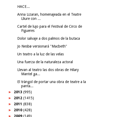
HACE...
Anna Lizaran, homenajeada en el Teatre
Lliure con ...
Cartel de lujo para el Festival de Circo de
Figueres
Dolor salvaje a dos palmos de la butaca
Jo Nesbø versionará "Macbeth"
Un teatro a la luz de las velas
Una fuerza de la naturaleza actoral
Llevan al teatro las dos obras de Hilary
Mantel ga...
El tràngol de portar una obra de teatre a la
panta...
►
2013
(995)
►
2012
(1415)
►
2011
(838)
►
2010
(428)
►
2009
(149)