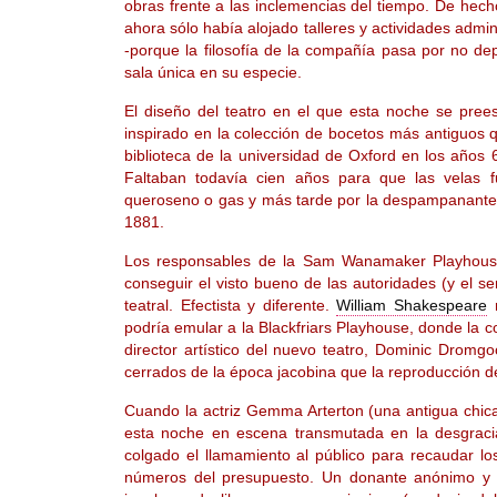
obras frente a las inclemencias del tiempo. De hecho
ahora sólo había alojado talleres y actividades admi
-porque la filosofía de la compañía pasa por no de
sala única en su especie.
El diseño del teatro en el que esta noche se pree
inspirado en la colección de bocetos más antiguos 
biblioteca de la universidad de Oxford en los años 6
Faltaban todavía cien años para que las velas f
queroseno o gas y más tarde por la despampanante i
1881.
Los responsables de la Sam Wanamaker Playhouse 
conseguir el visto bueno de las autoridades (y el s
teatral. Efectista y diferente.
William Shakespeare
r
podría emular a la Blackfriars Playhouse, donde la 
director artístico del nuevo teatro, Dominic Dromg
cerrados de la época jacobina que la reproducción de 
Cuando la actriz Gemma Arterton (una antigua ch
esta noche en escena transmutada en la desgracia
colgado el llamamiento al público para recaudar lo
números del presupuesto. Un donante anónimo y mu