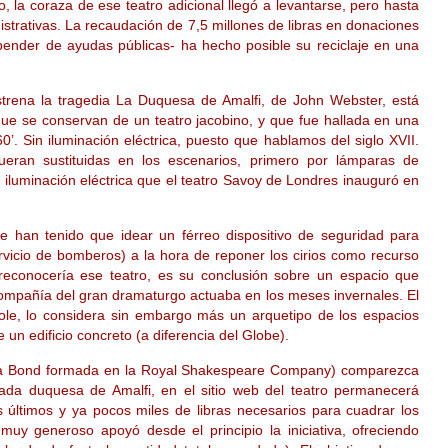
, la coraza de ese teatro adicional llegó a levantarse, pero hasta
nistrativas. La recaudación de 7,5 millones de libras en donaciones
pender de ayudas públicas- ha hecho posible su reciclaje en una
strena la tragedia La Duquesa de Amalfi, de John Webster, está
que se conservan de un teatro jacobino, y que fue hallada en una
0’. Sin iluminación eléctrica, puesto que hablamos del siglo XVII.
ueran sustituidas en los escenarios, primero por lámparas de
luminación eléctrica que el teatro Savoy de Londres inauguró en
han tenido que idear un férreo dispositivo de seguridad para
ervicio de bomberos) a la hora de reponer los cirios como recurso
econocería ese teatro, es su conclusión sobre un espacio que
compañía del gran dramaturgo actuaba en los meses invernales. El
oole, lo considera sin embargo más un arquetipo de los espacios
un edificio concreto (a diferencia del Globe).
ica Bond formada en la Royal Shakespeare Company) comparezca
da duquesa de Amalfi, en el sitio web del teatro permanecerá
s últimos y ya pocos miles de libras necesarios para cuadrar los
y generoso apoyó desde el principio la iniciativa, ofreciendo