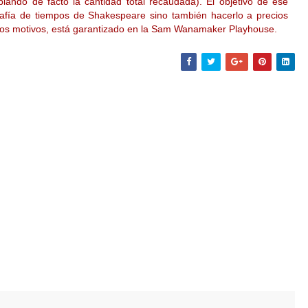
blando de facto la cantidad total recaudada). El objetivo de ese
rafía de tiempos de Shakespeare sino también hacerlo a precios
 estos motivos, está garantizado en la Sam Wanamaker Playhouse.