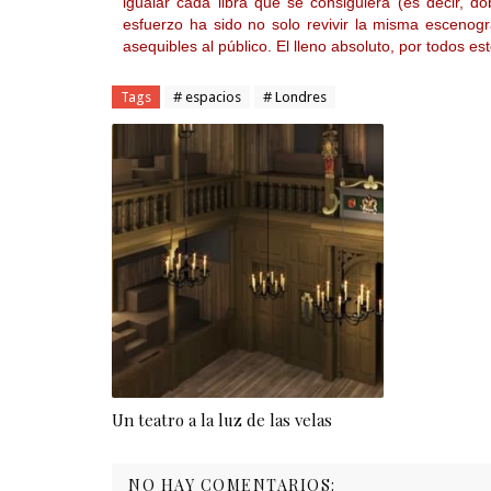
igualar cada libra que se consiguiera (es decir, do
esfuerzo ha sido no solo revivir la misma escenog
asequibles al público. El lleno absoluto, por todos
Tags
# espacios
# Londres
Un teatro a la luz de las velas
NO HAY COMENTARIOS: