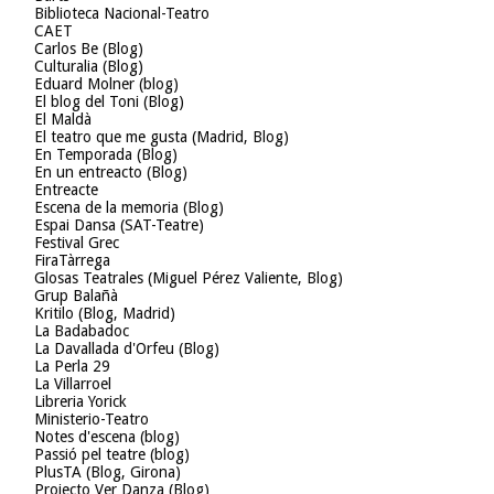
Biblioteca Nacional-Teatro
CAET
Carlos Be (Blog)
Culturalia (Blog)
Eduard Molner (blog)
El blog del Toni (Blog)
El Maldà
El teatro que me gusta (Madrid, Blog)
En Temporada (Blog)
En un entreacto (Blog)
Entreacte
Escena de la memoria (Blog)
Espai Dansa (SAT-Teatre)
Festival Grec
FiraTàrrega
Glosas Teatrales (Miguel Pérez Valiente, Blog)
Grup Balañà
Kritilo (Blog, Madrid)
La Badabadoc
La Davallada d'Orfeu (Blog)
La Perla 29
La Villarroel
Libreria Yorick
Ministerio-Teatro
Notes d'escena (blog)
Passió pel teatre (blog)
PlusTA (Blog, Girona)
Projecto Ver Danza (Blog)