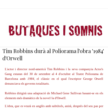
Tim Robbins durà al Poliorama l'obra '1984'
d'Orwell
L'actor i director nord-americà Tim Robbins i la seva companyia Actor's
Gang estaran del 30 de setembre al 4 d'octubre al Teatre Poliorama de
Barcelona amb
1984
, el clàssic en el qual l'escriptor George Orwell
denunciava els governs totalitaris.
Robbins dirigirà una adaptació de Michael Gene Sullivan basant-se en els
elements més dramàtics de la novel·la d'Orwell.
L'obra, que es veurà en anglès amb subtítols, anirà, després del seu pas per