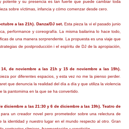
y potente y su presencia es tan fuerte que puede cambiar toda
eza sobre víctimas, infancia y cómo comenzar desde cero.
ctubre a las 21h). Danza/DJ set.
Esta pieza la vi el pasado junio
a, performance y coreografía. La misma bailarina lo hace todo,
ráficas de una manera sorprendente. La propuesta es una viaje que
estrategias de postproducción i el espíritu de DJ de la apropiación,
 14, de noviembre a las 21h y 15 de noviembre a las 19h).
eza por diferentes espacios, y esta vez no me la pienso perder.
t que denuncia la realidad del día a día y que utiliza la violencia
de la pantomima en la que se ha convertido.
e diciembre a las 21:30 y 6 de diciembre a las 19h). Teatro de
para un creador novel pero prometedor sobre una relectura de
 la identidad y nuestro lugar en el mundo respecto al otro. Gran
de contrastes rítmicos, fragmentación y repetición.