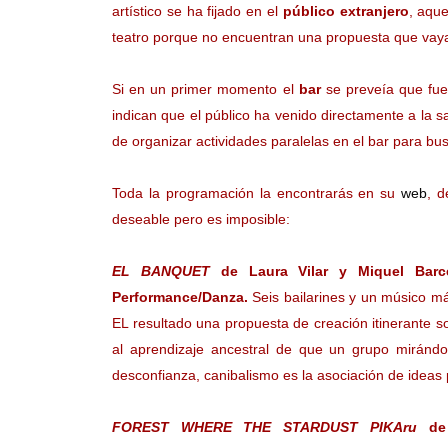
artístico se ha fijado en el
público extranjero
, aqu
teatro porque no encuentran una propuesta que vaya
Si en un primer momento el
bar
se preveía que fue
indican que el público ha venido directamente a la sal
de organizar actividades paralelas en el bar para busc
Toda la programación la encontrarás en su
web
, d
deseable pero es imposible:
EL BANQUET
de Laura Vilar y Miquel Barc
Performance/Danza.
Seis bailarines y un músico más
EL resultado una propuesta de creación itinerante so
al aprendizaje ancestral de que un grupo mirándolo
desconfianza, canibalismo es la asociación de ideas
FOREST WHERE THE STARDUST PIKAru
de 