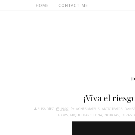
HOME
CONTACT ME
H
¡Viva el riesg
ELISA DÍEZ
19:07
AGNÈS MATEUS
,
ANTIC TEATRE
,
DANS
FLORS
,
MIQUEL BARCELONA
,
NOTICIAS
,
OTRAS D