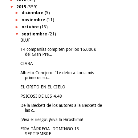
▼
2015
(359)
►
diciembre
(5)
►
noviembre
(11)
►
octubre
(13)
▼
septiembre
(21)
BLUF
14 compañías compiten por los 16.000€
del Gran Pre...
CIARA
Alberto Conejero: "Le debo a Lorca mis
primeros su...
EL GRITO EN EL CIELO
PSICOSI DE LES 4.48
De la Beckett de los autores a la Beckett de
las c...
¡Viva el riesgo! ¡Viva la Hiroshima!
FIRA TÀRREGA. DOMINGO 13
SEPTIEMBRE