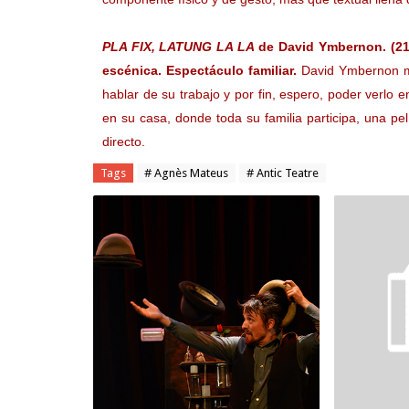
PLA FIX, LATUNG LA LA
de David Ymbernon. (21,
escénica. Espectáculo familiar.
David Ymbernon me
hablar de su trabajo y por fin, espero, poder verlo
en su casa, donde toda su familia participa, una pe
directo.
Tags
# Agnès Mateus
# Antic Teatre