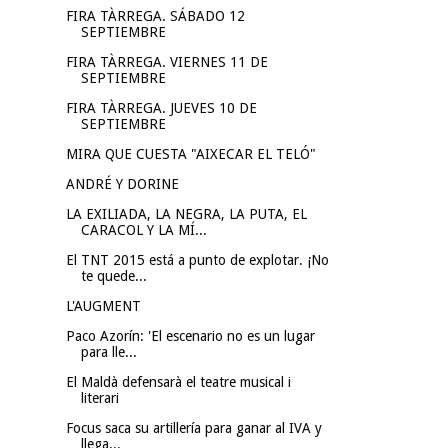
FIRA TÀRREGA. SÁBADO 12
SEPTIEMBRE
FIRA TÀRREGA. VIERNES 11 DE
SEPTIEMBRE
FIRA TÀRREGA. JUEVES 10 DE
SEPTIEMBRE
MIRA QUE CUESTA "AIXECAR EL TELÓ"
ANDRÉ Y DORINE
LA EXILIADA, LA NEGRA, LA PUTA, EL
CARACOL Y LA MÍ...
El TNT 2015 está a punto de explotar. ¡No
te quede...
L'AUGMENT
Paco Azorín: 'El escenario no es un lugar
para lle...
El Maldà defensarà el teatre musical i
literari
Focus saca su artillería para ganar al IVA y
llega...