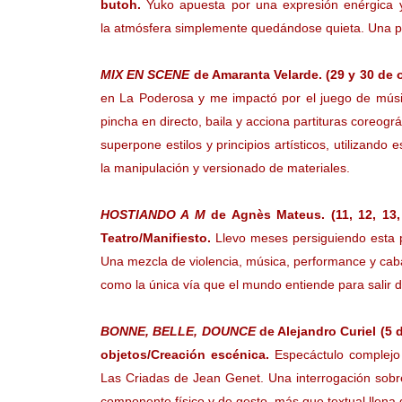
butoh.
Yuko apuesta por una expresión enérgica 
la atmósfera simplemente quedándose quieta. Una pi
MIX EN SCENE
de Amaranta Velarde. (29 y 30 de o
en La Poderosa y me impactó por el juego de músic
pincha en directo, baila y acciona partituras coreog
superpone estilos y principios artísticos, utilizando 
la manipulación y versionado de materiales.
HOSTIANDO A M
de Agnès Mateus. (11, 12, 13,
Teatro/Manifiesto.
Llevo meses persiguiendo esta pi
Una mezcla de violencia, música, performance y cabare
como la única vía que el mundo entiende para salir 
BONNE, BELLE, DOUNCE
de Alejandro Curiel (5 d
objetos/Creación escénica.
Especáctulo complejo 
Las Criadas de Jean Genet. Una interrogación sobre
componente físico y de gesto, más que textual llena 