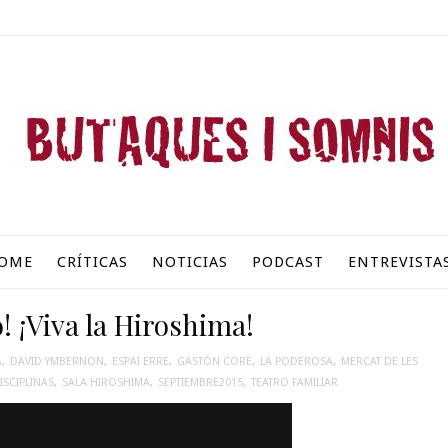
OME
CRÍTICAS
NOTICIAS
PODCAST
ENTREVISTA
o! ¡Viva la Hiroshima!
A
,
DAVID YMBERNON
,
ESPAI ERRE
,
GASTÓN CORE
,
LA PODEROSA
,
MERCAT DE LES
ISCIPLINAS
,
SALA HIROSHIMA
,
SEPTIEMBRE2015
,
TEATRO FAMILIAR