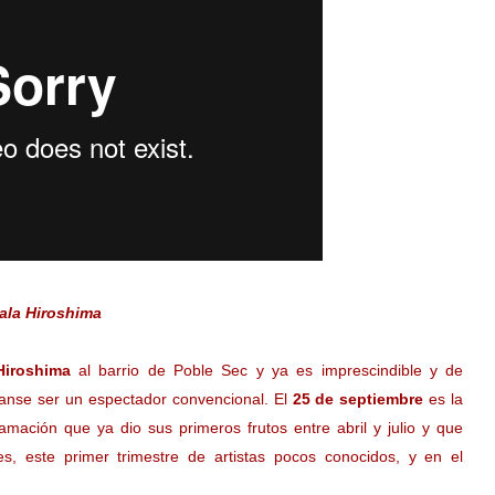
Sala Hiroshima
Hiroshima
al barrio de Poble Sec y ya es imprescindible y de
 canse ser un espectador convencional. El
25 de septiembre
es la
amación que ya dio sus primeros frutos entre abril y julio y que
es, este primer trimestre de artistas pocos conocidos, y en el