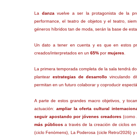
La
danza
vuelve a ser la protagonista de la p
performance, el teatro de objetos y el teatro, si
géneros híbridos tan de moda, serán la base de est
Un dato a tener en cuenta y es que en estos pr
creados/interpretados en un
65%
por
mujeres
.
La primera temporada completa de la sala tendrá dos
plantear
estrategias de desarrollo
vinculando di
permitan en un futuro colaborar y coproducir espectá
A parte de estos grandes macro objetivos, y toca
actuación:
ampliar la oferta cultural internacion
seguir apostando por jóvenes creadores
(como A
más públicos
a través de la creación de ciclos en
(ciclo Fenòmens), La Poderosa (cicle Retro/2026) y e