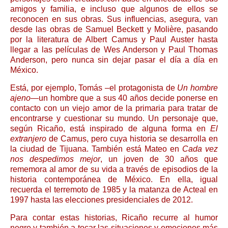
amigos y familia, e incluso que algunos de ellos se
reconocen en sus obras. Sus influencias, asegura, van
desde las obras de Samuel Beckett y Molière, pasando
por la literatura de Albert Camus y Paul Auster hasta
llegar a las películas de Wes Anderson y Paul Thomas
Anderson, pero nunca sin dejar pasar el día a día en
México.
Está, por ejemplo, Tomás –el protagonista de
Un hombre
ajeno
—un hombre que a sus 40 años decide ponerse en
contacto con un viejo amor de la primaria para tratar de
encontrarse y cuestionar su mundo. Un personaje que,
según Ricaño, está inspirado de alguna forma en
El
extranjero
de Camus, pero cuya historia se desarrolla en
la ciudad de Tijuana. También está Mateo en
Cada vez
nos despedimos mejor
, un joven de 30 años que
rememora al amor de su vida a través de episodios de la
historia contemporánea de México. En ella, igual
recuerda el terremoto de 1985 y la matanza de Acteal en
1997 hasta las elecciones presidenciales de 2012.
Para contar estas historias, Ricaño recurre al humor
negro y también a tocar las situaciones y emociones más