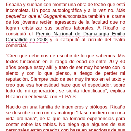
España y sueñan con montar una obra de teatro que está
incompleta. Un poco autobiográfica y a la vez no.
Más
pequeños que el Guggenheim
contaba también el drama
de los jóvenes recién egresados de la facultad que no
logran cristalizar sus sueños laborales. A Ricaño le
consiguió el
Premio Nacional de Dramaturgia Emilio
Carballido en 2008
y lo catapultó al circuito del teatro
comercial.
“Creo que debemos de escribir de lo que sabemos. Mis
textos funcionan en el rango de edad de entre 20 y 40
años porque estoy allí, y trato de ser muy honesto con lo
siento y con lo que pienso, a riesgo de perder mi
reputación. Siempre trato de ser muy franco en el texto y
creo que esa honestidad hace que el espectador, sobre
todo de mi generación, se sienta identificado”, explica
Ricaño en entrevista con EL PAÍS.
Nacido en una familia de ingenieros y biólogos, Ricaño
se describe como un dramaturgo “clase mediero con una
vida ordinaria”, de la que ha tomado experiencias para
contar sobre las tablas. No niega que algunos de sus
personajes están creados con base en anécdotas de sus