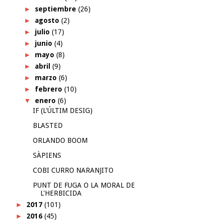
►
septiembre
(26)
►
agosto
(2)
►
julio
(17)
►
junio
(4)
►
mayo
(8)
►
abril
(9)
►
marzo
(6)
►
febrero
(10)
▼
enero
(6)
IF (L'ÚLTIM DESIG)
BLASTED
ORLANDO BOOM
SÀPIENS
COBI CURRO NARANJITO
PUNT DE FUGA O LA MORAL DE
L'HERBICIDA
►
2017
(101)
►
2016
(45)