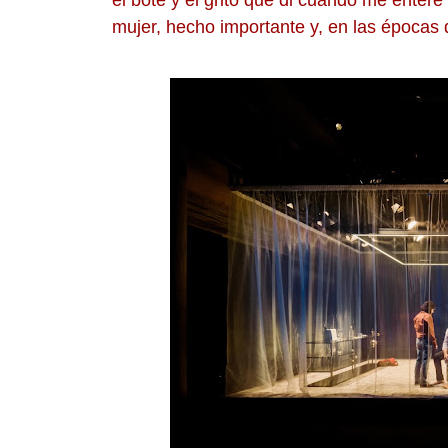
el bote y el grito que di cuando me enteré
mujer, hecho importante y, en las épocas