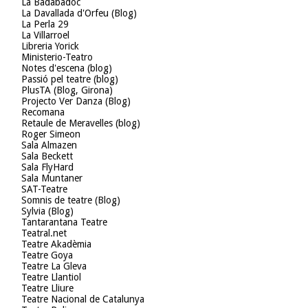
La Badabadoc
La Davallada d'Orfeu (Blog)
La Perla 29
La Villarroel
Libreria Yorick
Ministerio-Teatro
Notes d'escena (blog)
Passió pel teatre (blog)
PlusTA (Blog, Girona)
Projecto Ver Danza (Blog)
Recomana
Retaule de Meravelles (blog)
Roger Simeon
Sala Almazen
Sala Beckett
Sala FlyHard
Sala Muntaner
SAT-Teatre
Somnis de teatre (Blog)
Sylvia (Blog)
Tantarantana Teatre
Teatral.net
Teatre Akadèmia
Teatre Goya
Teatre La Gleva
Teatre Llantiol
Teatre Lliure
Teatre Nacional de Catalunya