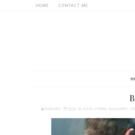
HOME
CONTACT ME
H
B
ELISA DÍEZ
18:36
ALÍCIA GORINA
,
BLAI JUANET
,
CRI