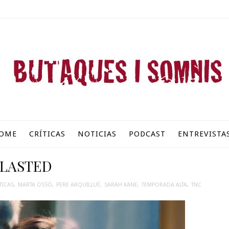
OME
CRÍTICAS
NOTICIAS
PODCAST
ENTREVISTA
LASTED
TICAS
,
MARTA OSSÓ
,
PERE ARQUILLUÉ
,
SARAH KANE
,
TEMPORADA ALTA
,
TNC